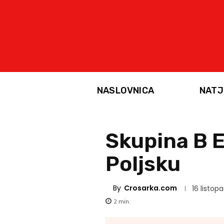
NASLOVNICA
NATJ
Skupina B E
Poljsku
By
Crosarka.com
16 listop
2
min.