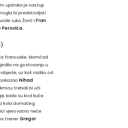
m upitnika je nastup
mogla bi predstavljati
vode Luka Žorić i
Fran
 Perovića
.
5)
e iz Francuske. Momčad
jedila na gostovanju u
objede, uz koš razliku od
e pokazao
Nihad
kmicu trebali bi ući
ge
, kada su kod kuće
dva kola domaćeg
mici vjerovatno neće
nos trener
Gregor