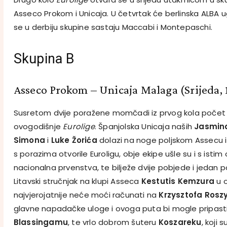
Asseco Prokom i Unicaja. U četvrtak će berlinska ALBA u
se u derbiju skupine sastaju Maccabi i Montepaschi.
Skupina B
Asseco Prokom – Unicaja Malaga (Srijeda, 
Susretom dvije poražene momčadi iz prvog kola počet 
ovogodišnje
Eurolige
. Španjolska Unicaja naših
Jasmin
Simona
i
Luke Žorića
dolazi na noge poljskom Assecu 
s porazima otvorile Euroligu, obje ekipe ušle su i s isti
nacionalna prvenstva, te bilježe dvije pobjede i jedan p
Litavski stručnjak na klupi Asseca
Kestutis Kemzura
u o
najvjerojatnije neće moći računati na
Krzysztofa Rosz
glavne napadačke uloge i ovoga puta bi mogle pripast
Blassingamu
, te vrlo dobrom šuteru
Koszareku
, koji 