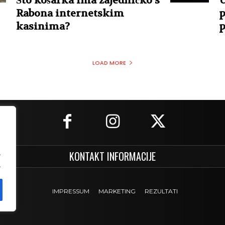
Što košarka ima zajedničko s
U
Rabona internetskim
p
kasinima?
p
LOAD MORE
.
KONTAKT INFORMACIJE
.
IMPRESSUM
MARKETING
REZULTATI