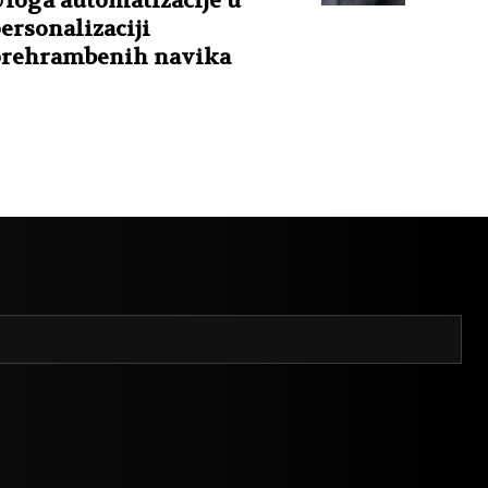
loga automatizacije u
ersonalizaciji
rehrambenih navika