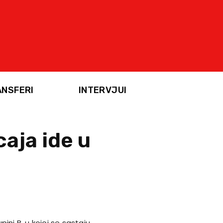
ANSFERI
INTERVJUI
aja ide u
ini B, u kojoj se sastaju