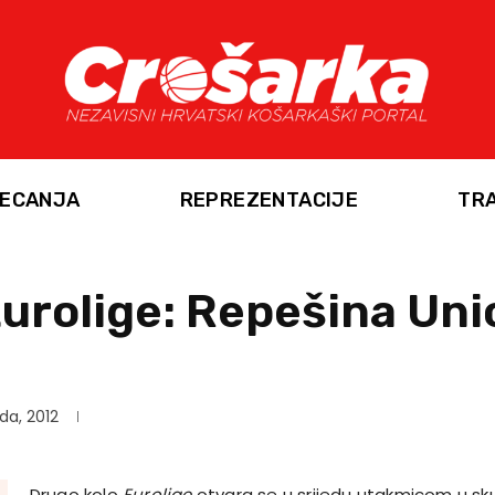
ECANJA
REPREZENTACIJE
TR
urolige: Repešina Unic
ada, 2012
Drugo kolo
Eurolige
otvara se u srijedu utakmicom u skup