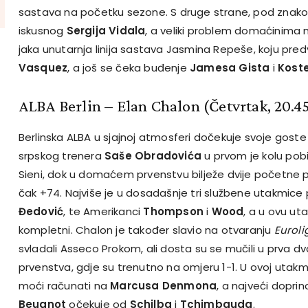
sastava na početku sezone. S druge strane, pod znako
iskusnog
Sergija Vidala
, a veliki problem domaćinima 
jaka unutarnja linija sastava Jasmina Repeše, koju pred
Vasquez
, a još se čeka buđenje
Jamesa Gista
i
Koste
ALBA Berlin – Elan Chalon (Četvrtak, 20.4
Berlinska ALBA u sjajnoj atmosferi dočekuje svoje gost
srpskog trenera
Saše Obradovića
u prvom je kolu pobi
Sieni, dok u domaćem prvenstvu bilježe dvije početne p
čak +74. Najviše je u dosadašnje tri službene utakmic
Đedović
, te Amerikanci
Thompson
i
Wood
, a u ovu uta
kompletni. Chalon je također slavio na otvaranju
Euroli
svladali Asseco Prokom, ali dosta su se mučili u prva 
prvenstva, gdje su trenutno na omjeru 1-1. U ovoj utak
moći računati na
Marcusa Denmona
, a najveći dopri
Beugnot
očekuje od
Schilba
i
Tchimbauda
.