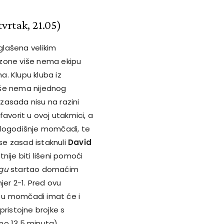
vrtak, 21.05)
oglašena velikim
ezone više nema ekipu
. Klupu kluba iz
više nema nijednog
 zasada nisu na razini
e favorit u ovoj utakmici, a
šlogodišnje momčadi, te
 se zasad istaknuli
David
tnije biti lišeni pomoći
igu
startao domaćim
er 2-1. Pred ovu
 u momčadi imat će i
pristojne brojke s
no 13,5 minuta).