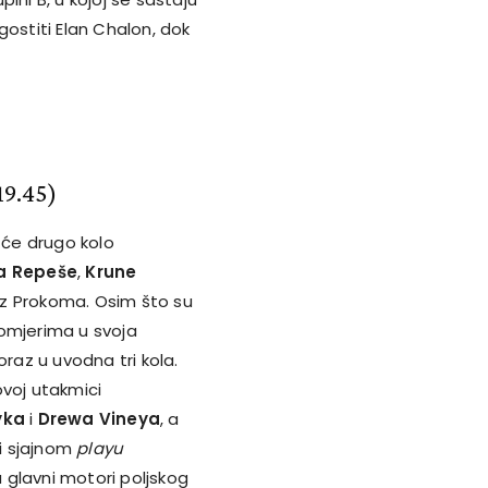
gostiti Elan Chalon, dok
19.45)
će drugo kolo
a Repeše
,
Krune
iz Prokoma. Osim što su
m omjerima u svoja
oraz u uvodna tri kola.
voj utakmici
yka
i
Drewa Vineya
, a
i sjajnom
playu
su glavni motori poljskog