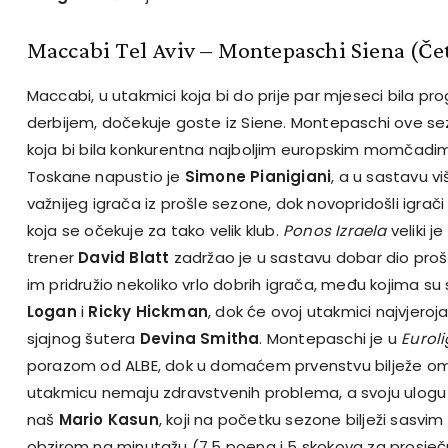
Maccabi Tel Aviv – Montepaschi Siena (Čet
Maccabi, u utakmici koja bi do prije par mjeseci bila pr
derbijem, dočekuje goste iz Siene. Montepaschi ove s
koja bi bila konkurentna najboljim europskim momčadima
Toskane napustio je
Simone Pianigiani
, a u sastavu 
važnijeg igrača iz prošle sezone, dok novopridošli igrači
koja se očekuje za tako velik klub.
Ponos Izraela
veliki j
trener
David Blatt
zadržao je u sastavu dobar dio pro
im pridružio nekoliko vrlo dobrih igrača, među kojima su
Logan
i
Ricky Hickman
, dok će ovoj utakmici najvjeroja
sjajnog šutera
Devina Smitha
. Montepaschi je u
Eurol
porazom od ALBE, dok u domaćem prvenstvu bilježe omj
utakmicu nemaju zdravstvenih problema, a svoju ulogu
naš
Mario Kasun
, koji na početku sezone bilježi sasvim 
obzirom na minutažu (7,5 poena i 5 skokova za prosječ