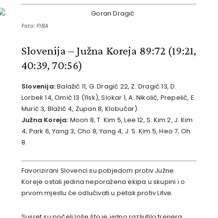
Foto: FIBA
Slovenija – Južna Koreja 89:72
(19:21,
40:39, 70:56)
Slovenija:
Balažič 11, G. Dragić 22, Z. Dragić 13, D.
Lorbek 14, Omić 13 (11sk), Slokar 1, A. Nikolič, Prepelič, E.
Murić 3, Blažič 4, Zupan 8, Klobučar).
Južna Koreja:
Moon 8, T. Kim 5, Lee 12, S. Kim 2, J. Kim
4, Park 6, Yang 3, Cho 8, Yang 4, J. S. Kim 5, Heo 7, Oh
8.
Favorizirani Slovenci su pobjedom protiv Južne
Koreje ostali jedina neporažena ekipa u skupini i o
prvom mjestu će odlučivati u petak protiv Litve.
Susret su počeli loše što je vidno razljutilo trenera