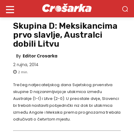
Skupina D: Meksikancima
prvo slavlje, Australci
dobili Litvu
By
Editor Crosarka
2 rujna, 2014
2
min.
Trećeg natjecateljskog dana Svjetskog prvenstva
skupine D najzanimljivija je utakmica između
Australije (1-1) i Litve (2-0). U preostale dvije, Slovenci
bi trebali nastaviti pobjednički niz dok bi utakmica
između Angole i Meksika prema prognozama trebala
odlučivati o četvrtom mjestu.