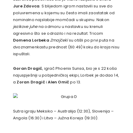
Jure Zdovca
. S blijedom igrom nastavili su sve do
poluvremena u kojemu su često imali zaostatak od
nominalno najslabije momčadi u skupinu. Nakon
jezikove juhe
na odmoru u nastavku su krenuli
agresivno što se odrazilo i na rezultat. Tricom
Domena Lorbeka
Zmajčeki
su otišli po prvi puta na
dvoznamenkastu prednost (60:49) koku do kraja nisu
ispuštali.
Goran Dragić
, igrač Phoenix Sunsa, bio je s 22 koša
najuspješniji u pobjedničkoj ekipi, Lorbek je dodao 14,
a
Zoran Dragić
i
Alen Omić
po 13.
Sutra igraju Meksiko – Australija (12:30), Slovenija –
Angola (16:30) i Litva – Južna Koreja (19:30).