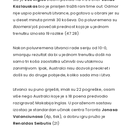
Kazlauskas
bio je prisiljen tražiti rani time out. Odmor
nije uspio pokrenuti Litvance, pogotovo u obrani jer su
u deset minuta primili 30 koševa. Do poluvremena su
Boomersi
još povećali prednost koja je u jednom
trenutku iznosila 19 razlike (47:28).
Nakon poluvremena Litvanci rade seriju od 10-0,
smanjuju rezultat da bi u jednom trenutku došli na
samo tri koša zaostatka učinivši ovu utakmicu
zanimljivom. Ipak, Australci nisu dozvoli preokret i
došli su do druge pobjede, koliko sada ima i Litva.
Litvanci su puno griješili, imali su 22 pogreške, osam
više nego Australci koje je s 18 poena predvodio
razigravač Makabija Inglas. U poraženom sastavu
izostao je standardan učinak centra Toronta
Jonasa
Valanciunasa
(4p, 6sk), a dobru igru pružio je
Renaldas Seibutis
(21)