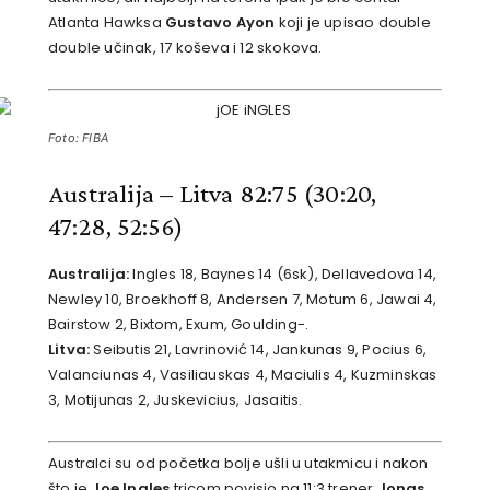
Atlanta Hawksa
Gustavo Ayon
koji je upisao double
double učinak, 17 koševa i 12 skokova.
Foto: FIBA
Australija – Litva 82:75 (30:20,
47:28, 52:56)
Australija:
Ingles 18, Baynes 14 (6sk), Dellavedova 14,
Newley 10, Broekhoff 8, Andersen 7, Motum 6, Jawai 4,
Bairstow 2, Bixtom, Exum, Goulding-.
Litva:
Seibutis 21, Lavrinović 14, Jankunas 9, Pocius 6,
Valanciunas 4, Vasiliauskas 4, Maciulis 4, Kuzminskas
3, Motijunas 2, Juskevicius, Jasaitis.
Australci su od početka bolje ušli u utakmicu i nakon
što je
Joe Ingles
tricom povisio na 11:3 trener
Jonas