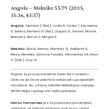
Angola – Meksiko 55:79 (20:15,
35:36, 45:57)
Angola:
Cipriano 3 (6sk), Costa 5, Fortes 7, Edoniema
5, Santos, Moreira 13 (9sk), Joquim 13, Gomes, Moore,
Manuel 2, Barros 2, Mingas 5.
Meksiko:
Stoll 6, Ramos, Martinez 12, Guttierez 6,
Meza, Mendez, Zamora, Parada, Hernandez 24, Ayon
17 (12sk), Cruz 14 .
Angolci su prvo poluvrijeme često bili u vodstvu i
činilo se da će se utakmica odlučivati u posljednjim
minutama. No, u trećoj četvrtini Meksikanci razbijaju
afrički ekipu i upisuju vrlo važnu pobjedu.
Hector Hernandez
je s 24 poena bio prvi strijelac
utakmice, ali najbolji na terenu ipak je bio centar