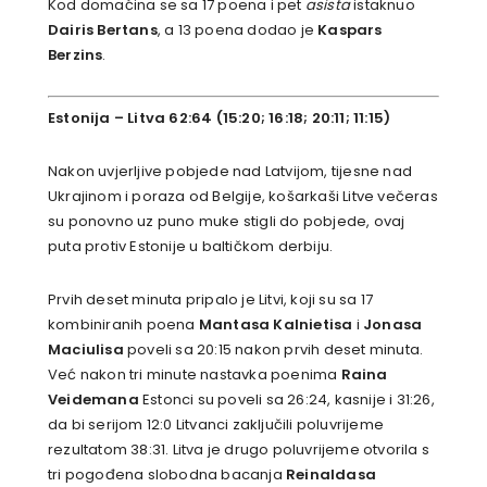
Kod domaćina se sa 17 poena i pet
asista
istaknuo
Dairis Bertans
, a 13 poena dodao je
Kaspars
Berzins
.
Estonija – Litva 62:64 (15:20; 16:18; 20:11; 11:15)
Nakon uvjerljive pobjede nad Latvijom, tijesne nad
Ukrajinom i poraza od Belgije, košarkaši Litve večeras
su ponovno uz puno muke stigli do pobjede, ovaj
puta protiv Estonije u baltičkom derbiju.
Prvih deset minuta pripalo je Litvi, koji su sa 17
kombiniranih poena
Mantasa Kalnietisa
i
Jonasa
Maciulisa
poveli sa 20:15 nakon prvih deset minuta.
Već nakon tri minute nastavka poenima
Raina
Veidemana
Estonci su poveli sa 26:24, kasnije i 31:26,
da bi serijom 12:0 Litvanci zaključili poluvrijeme
rezultatom 38:31. Litva je drugo poluvrijeme otvorila s
tri pogođena slobodna bacanja
Reinaldasa