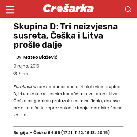
Skupina D: Tri neizvjesna
susreta, Češka i Litva
prošle dalje
By
Mateo Blažević
9 rujna, 2015
3
min.
Eurobasket
nam je danas donio tri utakmice skupine
D, tri utakmice s tijesnim konačnim rezultatom. Litva i
Češka osigurali su prolazak u osminu finala, dok sve
preostale četiri reprezentacije imaju teoretske šanse
za isto.
Belgija – Češka 64:66 (17:21; 11:12; 16:18; 20:15)