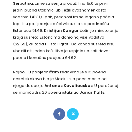
Seibutisa
, čime su seriju produžili na 15:0 te prvi i
jedini put na utakmici ubilježili dvoznamenkasto
vodstvo (41:31). Ipak, prednost im se lagano počela
topiti i u posljednju se četvrtinu ulazi s prednošću
Estonaca 51:49.
Kristijan Kangur
četiri je minute prije
kraja susreta Estoncima donio najviše vodstvo
(62:55), ali tada i – stali igrati. Do konca susreta nisu
ubacili niti jedan koš, Litva je uspjela upisati devet
poena i konačnu pobjedu 64:62.
Najbolji u pobjedničkim redovima je s 15 poena i
deset skokova bio je Maciulis, a poen manje od
njega dodao je
Antanas Kavaliauskas
. U poraženoj
se momčadi s 20 poena istaknuo
Janar Talts
.