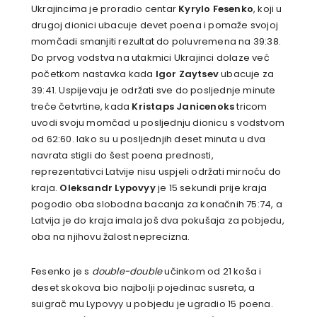
Ukrajincima je proradio centar
Kyrylo Fesenko
, koji u
drugoj dionici ubacuje devet poena i pomaže svojoj
momčadi smanjiti rezultat do poluvremena na 39:38.
Do prvog vodstva na utakmici Ukrajinci dolaze već
početkom nastavka kada
Igor Zaytsev
ubacuje za
39:41. Uspijevaju je održati sve do posljednje minute
treće četvrtine, kada
Kristaps Janicenoks
tricom
uvodi svoju momčad u posljednju dionicu s vodstvom
od 62:60. Iako su u posljednjih deset minuta u dva
navrata stigli do šest poena prednosti,
reprezentativci Latvije nisu uspjeli održati mirnoću do
kraja.
Oleksandr Lypovyy
je 15 sekundi prije kraja
pogodio oba slobodna bacanja za konačnih 75:74, a
Latvija je do kraja imala još dva pokušaja za pobjedu,
oba na njihovu žalost neprecizna.
Fesenko je s
double-double
učinkom od 21 koša i
deset skokova bio najbolji pojedinac susreta, a
suigrač mu Lypovyy u pobjedu je ugradio 15 poena.