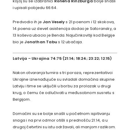
kojoj su se izabranici
Ronena Rinzburga
bolje snašli
i upisali pobjedu 66:64.
Predvodio ih je
Jan Vesely
s 21 poenom i 12 skokova,
14 poena uz devet asistencija dodao je Satoransky, a
13 koševa ubacio je Benda. Najučinkovitiji kod Belgije
bio je
Jonathan Tabu
s 12 ubačaja.
Latvija – Ukrajina 74:75 (21:14; 18:24; 23:22; 12:15)
Nakon otvaranja turnira s tri poraza, reprezentativci
Ukrajine iznenađujuće su svladali domaćina skupine
Latviju i time se uključili u borbu za prolazak u drugi
krug, o čemu će odlučivati u međusobnom susretu s
Belgijom.
Domaćini su se bolje snašli u početnom ispitivanju
snaga i na prvi odmor otišli s prednošću 21:14, a u
drugoj četvrtini su istu održavali, ali manjom razlikom.