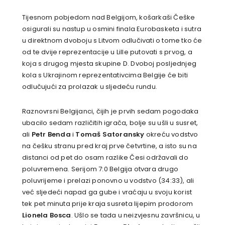
Tijesnom pobjedom nad Belgijom, košarkaši Češke
osigurali su nastup u osmini finala Eurobasketa i sutra
u direktnom dvoboju s Litvom odlučivati o tome tko će
od te dvije reprezentacije u Lille putovati s prvog, a
koja s drugog mjesta skupine D. Dvoboj posljednjeg
kola s Ukrajinom reprezentativcima Belgije će biti
odlučujući za prolazak u sljedeću rundu.
Raznovrsni Belgijanci, čijih je prvih sedam pogodaka
ubacilo sedam različitih igrača, bolje su ušli u susret,
ali
Petr Benda
i
Tomaš Satoransky
okreću vodstvo
na češku stranu pred kraj prve četvrtine, a isto su na
distanci od pet do osam razlike Česi održavali do
poluvremena. Serijom 7:0 Belgija otvara drugo
poluvrijeme i prelazi ponovno u vodstvo (34:33), ali
već sljedeći napad ga gube i vraćaju u svoju korist
tek pet minuta prije kraja susreta lijepim prodorom
Lionela Bosca
. Ušlo se tada u neizvjesnu završnicu, u