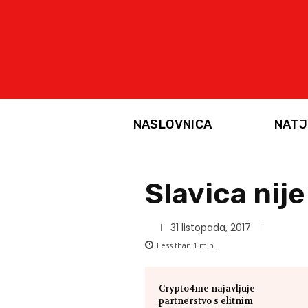
NASLOVNICA
NATJ
Slavica nij
31 listopada, 2017
Less than 1
min.
Crypto4me najavljuje
partnerstvo s elitnim