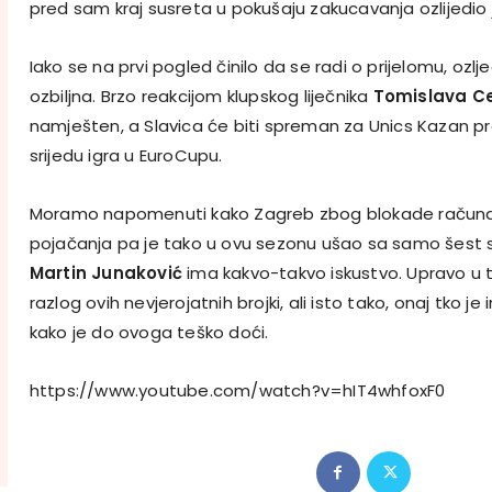
pred sam kraj susreta u pokušaju zakucavanja ozlijedio j
Iako se na prvi pogled činilo da se radi o prijelomu, ozlj
ozbiljna. Brzo reakcijom klupskog liječnika
Tomislava C
namješten, a Slavica će biti spreman za Unics Kazan pr
srijedu igra u EuroCupu.
Moramo napomenuti kako Zagreb zbog blokade računa n
pojačanja pa je tako u ovu sezonu ušao sa samo šest se
Martin Junaković
ima kakvo-takvo iskustvo. Upravo u
razlog ovih nevjerojatnih brojki, ali isto tako, onaj tko j
kako je do ovoga teško doći.
https://www.youtube.com/watch?v=hIT4whfoxF0