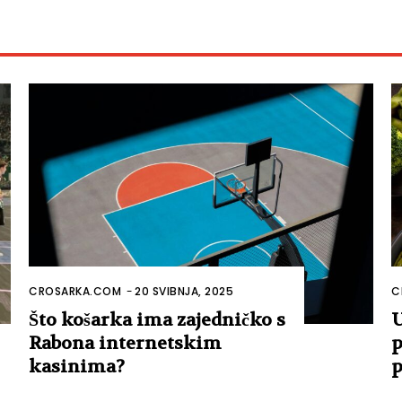
CROSARKA.COM
-
20 SVIBNJA, 2025
C
Što košarka ima zajedničko s
U
Rabona internetskim
p
kasinima?
p