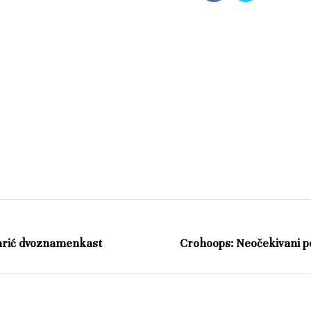
Šarić dvoznamenkast
Crohoops: Neočekivani p