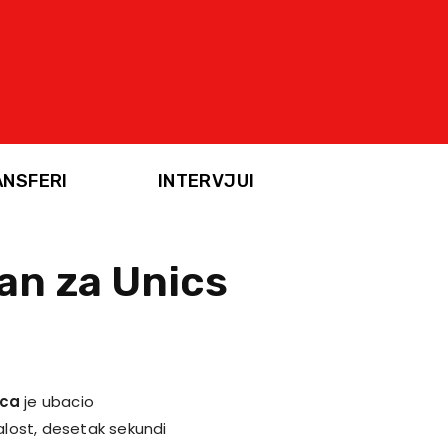
ANSFERI
INTERVJUI
man za Unics
ica
je ubacio
lost, desetak sekundi