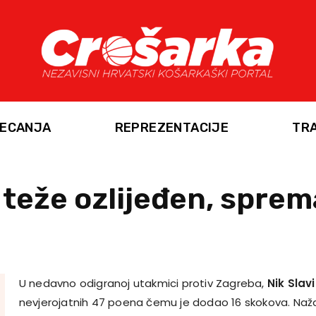
ECANJA
REPREZENTACIJE
TR
e teže ozlijeđen, spre
U nedavno odigranoj utakmici protiv Zagreba,
Nik Slav
nevjerojatnih 47 poena čemu je dodao 16 skokova. Naža