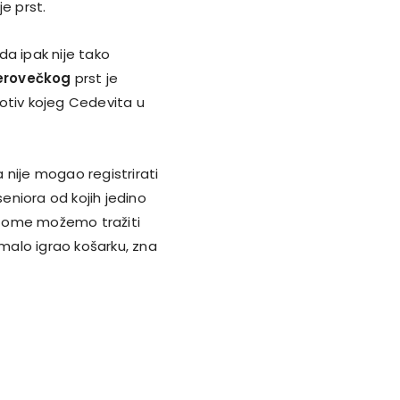
e prst.
eda ipak nije tako
erovečkog
prst je
otiv kojeg Cedevita u
ije mogao registrirati
niora od kojih jedino
 tome možemo tražiti
e imalo igrao košarku, zna