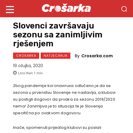
Slovenci završavaju
sezonu sa zanimljivim
rješenjem
By
Crosarka.com
CROSARKA
NATJECANJA
19 ožujka, 2020
Less than 1
min.
Zbog pandemije koronavirusa odlučeno je da se
sezona u prvenstvu Slovenije ne nastavlja, a klubovi
su postigli dogovor da prvaka za sezonu 2019/2020
nema! Zanimljiva je to situacija te je Slovenija
specifična po ovakvom dogovoru.
Inače, spomenuti prijedlog klubovi su poslali