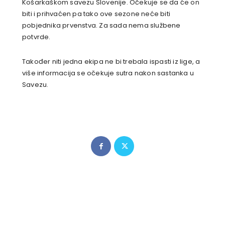
Košarkaškom savezu Slovenije. Očekuje se da će on
biti i prihvaćen pa tako ove sezone neće biti
pobjednika prvenstva. Za sada nema službene
potvrde.
Također niti jedna ekipa ne bi trebala ispasti iz lige, a
više informacija se očekuje sutra nakon sastanka u
Savezu.