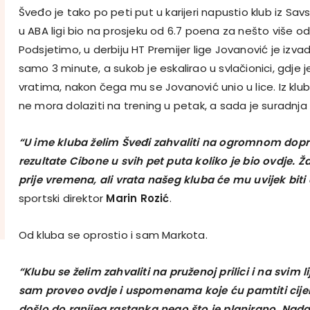
Šveđo je tako po peti put u karijeri napustio klub iz Sav
u ABA ligi bio na prosjeku od 6.7 poena za nešto više o
Podsjetimo, u derbiju HT Premijer lige Jovanović je izva
samo 3 minute, a sukob je eskalirao u svlačionici, gdje 
vratima, nakon čega mu se Jovanović unio u lice. Iz kl
ne mora dolaziti na trening u petak, a sada je suradnja 
“U ime kluba želim Šveđi zahvaliti na ogromnom dopri
rezultate Cibone u svih pet puta koliko je bio ovdje. 
prije vremena, ali vrata našeg kluba će mu uvijek biti
sportski direktor
Marin Rozić
.
Od kluba se oprostio i sam Markota.
“Klubu se želim zahvaliti na pruženoj prilici i na svim
sam proveo ovdje i uspomenama koje ću pamtiti cijeli 
došlo do ranijeg rastanka nego što je planirano. Nad