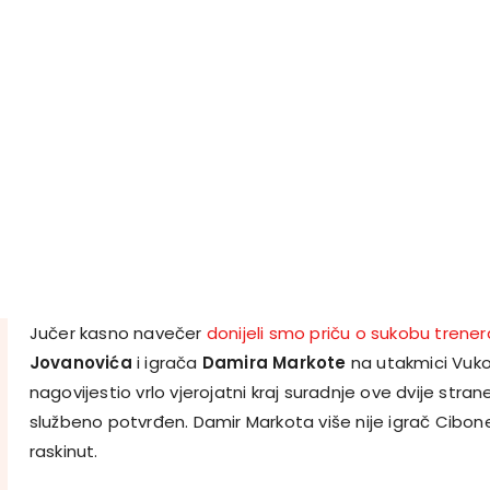
Jučer kasno navečer
donijeli smo priču o sukobu trene
Jovanovića
i igrača
Damira Markote
na utakmici Vuko
nagovijestio vrlo vjerojatni kraj suradnje ove dvije stran
službeno potvrđen. Damir Markota više nije igrač Cibo
raskinut.