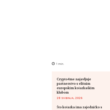
1
min.
Crypto4me najavljuje
partnerstvo s elitnim
europskim košarkaškim
klubom
28 SVIBNJA, 2026
Što košarka ima zajedničko s