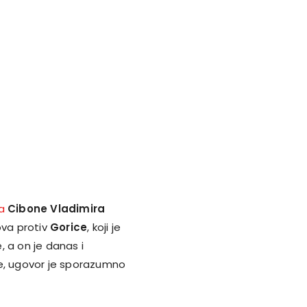
ra
Cibone Vladimira
va protiv
Gorice
, koji je
e, a on je danas i
ne, ugovor je sporazumno