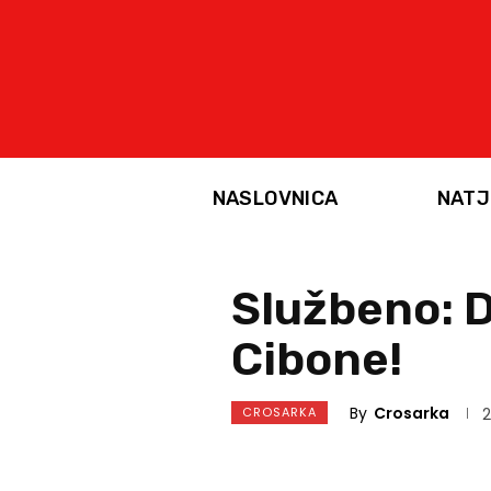
NASLOVNICA
NATJ
Službeno: D
Cibone!
By
Crosarka
CROSARKA
2