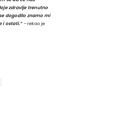
Moje zdravlje trenutno
 se dogodilo znamo mi
 i ostati.”
–
rekao je