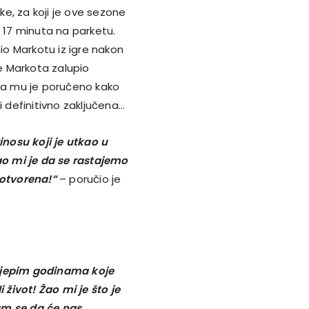
ske, za koji je ove sezone
d 17 minuta na parketu.
dio Markotu iz igre nakon
je Markota zalupio
uba mu je poručeno kako
i definitivno zaključena…
nosu koji je utkao u
Žao mi je da se rastajemo
 otvorena!”
– poručio je
 lijepim godinama koje
život! Žao mi je što je
am se da će nas