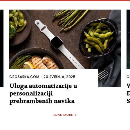
CROSARKA.COM
-
20 SVIBNJA, 2025
C
Uloga automatizacije u
W
personalizaciji
D
prehrambenih navika
S
LOAD MORE