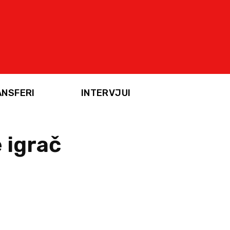
ANSFERI
INTERVJUI
 igrač