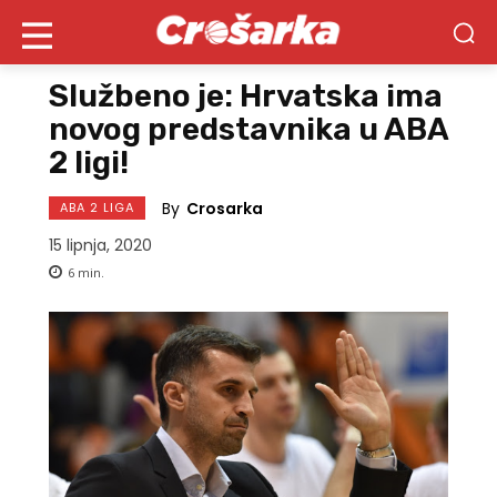
Službeno je: Hrvatska ima
novog predstavnika u ABA
2 ligi!
By
Crosarka
ABA 2 LIGA
15 lipnja, 2020
6
min.