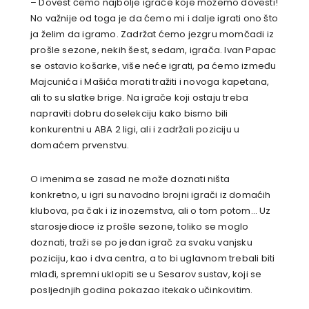
– Dovest ćemo najbolje igrače koje možemo dovesti!
No važnije od toga je da ćemo mi i dalje igrati ono što
ja želim da igramo. Zadržat ćemo jezgru momčadi iz
prošle sezone, nekih šest, sedam, igrača. Ivan Papac
se ostavio košarke, više neće igrati, pa ćemo između
Majcunića i Mašića morati tražiti i novoga kapetana,
ali to su slatke brige. Na igrače koji ostaju treba
napraviti dobru doselekciju kako bismo bili
konkurentni u ABA 2 ligi, ali i zadržali poziciju u
domaćem prvenstvu.
O imenima se zasad ne može doznati ništa
konkretno, u igri su navodno brojni igrači iz domaćih
klubova, pa čak i iz inozemstva, ali o tom potom… Uz
starosjedioce iz prošle sezone, toliko se moglo
doznati, traži se po jedan igrač za svaku vanjsku
poziciju, kao i dva centra, a to bi uglavnom trebali biti
mlađi, spremni uklopiti se u Sesarov sustav, koji se
posljednjih godina pokazao itekako učinkovitim.