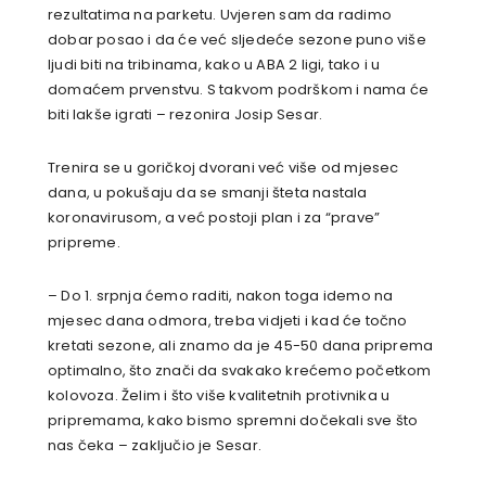
rezultatima na parketu. Uvjeren sam da radimo
dobar posao i da će već sljedeće sezone puno više
ljudi biti na tribinama, kako u ABA 2 ligi, tako i u
domaćem prvenstvu. S takvom podrškom i nama će
biti lakše igrati – rezonira Josip Sesar.
Trenira se u goričkoj dvorani već više od mjesec
dana, u pokušaju da se smanji šteta nastala
koronavirusom, a već postoji plan i za “prave”
pripreme.
– Do 1. srpnja ćemo raditi, nakon toga idemo na
mjesec dana odmora, treba vidjeti i kad će točno
kretati sezone, ali znamo da je 45-50 dana priprema
optimalno, što znači da svakako krećemo početkom
kolovoza. Želim i što više kvalitetnih protivnika u
pripremama, kako bismo spremni dočekali sve što
nas čeka – zaključio je Sesar.