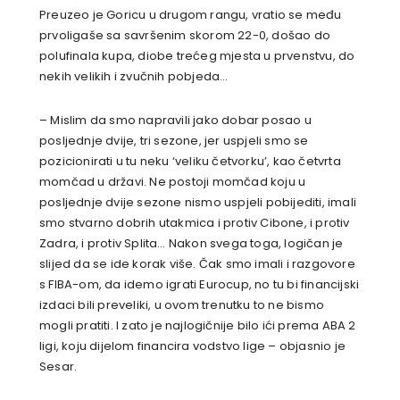
Preuzeo je Goricu u drugom rangu, vratio se među
prvoligaše sa savršenim skorom 22-0, došao do
polufinala kupa, diobe trećeg mjesta u prvenstvu, do
nekih velikih i zvučnih pobjeda…
– Mislim da smo napravili jako dobar posao u
posljednje dvije, tri sezone, jer uspjeli smo se
pozicionirati u tu neku ‘veliku četvorku’, kao četvrta
momčad u državi. Ne postoji momčad koju u
posljednje dvije sezone nismo uspjeli pobijediti, imali
smo stvarno dobrih utakmica i protiv Cibone, i protiv
Zadra, i protiv Splita… Nakon svega toga, logičan je
slijed da se ide korak više. Čak smo imali i razgovore
s FIBA-om, da idemo igrati Eurocup, no tu bi financijski
izdaci bili preveliki, u ovom trenutku to ne bismo
mogli pratiti. I zato je najlogičnije bilo ići prema ABA 2
ligi, koju dijelom financira vodstvo lige – objasnio je
Sesar.