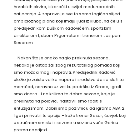
hrvatskih okvira, iskoračiti u svijet međunarodnih
natjecanja. A zapravo je sve to samo logičan slijed
ambicioznog plana koji imaju ljudi iz kluba, na čelu s
predsjednikom Duškom Radovićem, sportskim
direktorom Ljubom Prgometom i trenerom Josipom
Sesarom.
– Nakon što je onako naglo prekinuta sezona,
nekako je ostao žal zbog rezultatskog pomaka koji
smo možda mogli napraviti. Predsjednik Radović
uložio je zaista velike napore i sredstva da se složi ta
momčad, naravno uz veliku podršku iz Grada, igrali
smo dobro… I na krilima te dobre sezone, koja je
prekinuta na polovici, nastavili smo raditi s
entuzijazmom. Dobili smo pozivnicu da igramo ABA 2
ligu i prihvatili tu opciju – kaže trener Sesar, čovjek koji
u stručnom smislu iz sezone u sezonu vuče Goricu
prema naprijed.