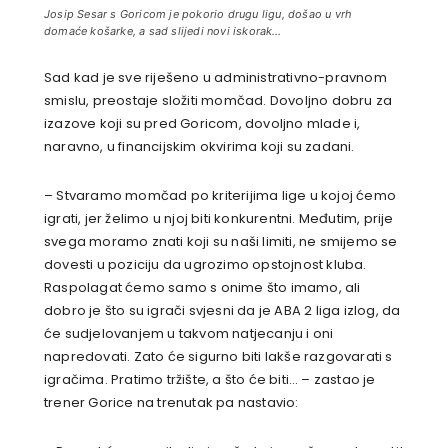
Josip Sesar s Goricom je pokorio drugu ligu, došao u vrh
domaće košarke, a sad slijedi novi iskorak…
Sad kad je sve riješeno u administrativno-pravnom
smislu, preostaje složiti momčad. Dovoljno dobru za
izazove koji su pred Goricom, dovoljno mlade i,
naravno, u financijskim okvirima koji su zadani.
– Stvaramo momčad po kriterijima lige u kojoj ćemo
igrati, jer želimo u njoj biti konkurentni. Međutim, prije
svega moramo znati koji su naši limiti, ne smijemo se
dovesti u poziciju da ugrozimo opstojnost kluba.
Raspolagat ćemo samo s onime što imamo, ali
dobro je što su igrači svjesni da je ABA 2 liga izlog, da
će sudjelovanjem u takvom natjecanju i oni
napredovati. Zato će sigurno biti lakše razgovarati s
igračima. Pratimo tržište, a što će biti… – zastao je
trener Gorice na trenutak pa nastavio: