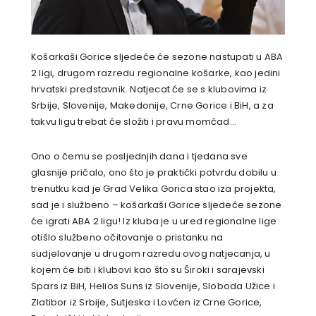
Košarkaši Gorice sljedeće će sezone nastupati u ABA
2 ligi, drugom razredu regionalne košarke, kao jedini
hrvatski predstavnik. Natjecat će se s klubovima iz
Srbije, Slovenije, Makedonije, Crne Gorice i BiH, a za
takvu ligu trebat će složiti i pravu momčad…
Ono o čemu se posljednjih dana i tjedana sve
glasnije pričalo, ono što je praktički potvrdu dobilu u
trenutku kad je Grad Velika Gorica stao iza projekta,
sad je i službeno – košarkaši Gorice sljedeće sezone
će igrati ABA 2 ligu! Iz kluba je u ured regionalne lige
otišlo službeno očitovanje o pristanku na
sudjelovanje u drugom razredu ovog natjecanja, u
kojem će biti i klubovi kao što su Široki i sarajevski
Spars iz BiH, Helios Suns iz Slovenije, Sloboda Užice i
Zlatibor iz Srbije, Sutjeska i Lovćen iz Crne Gorice,