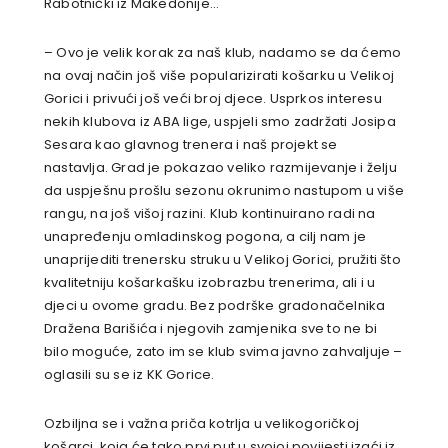
Rabotnički iz Makedonije…
– Ovo je velik korak za naš klub, nadamo se da ćemo
na ovaj način još više popularizirati košarku u Velikoj
Gorici i privući još veći broj djece. Usprkos interesu
nekih klubova iz ABA lige, uspjeli smo zadržati Josipa
Sesara kao glavnog trenera i naš projekt se
nastavlja. Grad je pokazao veliko razmijevanje i želju
da uspješnu prošlu sezonu okrunimo nastupom u više
rangu, na još višoj razini. Klub kontinuirano radi na
unapređenju omladinskog pogona, a cilj nam je
unaprijediti trenersku struku u Velikoj Gorici, pružiti što
kvalitetniju košarkašku izobrazbu trenerima, ali i u
djeci u ovome gradu. Bez podrške gradonačelnika
Dražena Barišića i njegovih zamjenika sve to ne bi
bilo moguće, zato im se klub svima javno zahvaljuje –
oglasili su se iz KK Gorice.
Ozbiljna se i važna priča kotrlja u velikogoričkoj
košarci, koja će tako prvi put u svojoj povijesti izaći iz