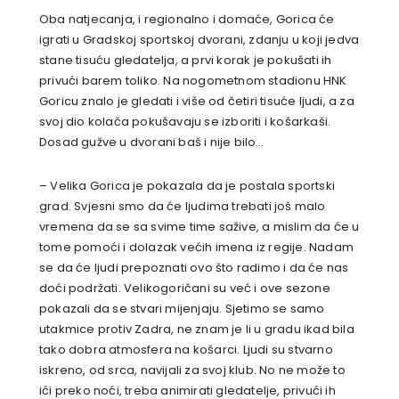
Oba natjecanja, i regionalno i domaće, Gorica će
igrati u Gradskoj sportskoj dvorani, zdanju u koji jedva
stane tisuću gledatelja, a prvi korak je pokušati ih
privući barem toliko. Na nogometnom stadionu HNK
Goricu znalo je gledati i više od četiri tisuće ljudi, a za
svoj dio kolača pokušavaju se izboriti i košarkaši.
Dosad gužve u dvorani baš i nije bilo…
– Velika Gorica je pokazala da je postala sportski
grad. Svjesni smo da će ljudima trebati još malo
vremena da se sa svime time sažive, a mislim da će u
tome pomoći i dolazak većih imena iz regije. Nadam
se da će ljudi prepoznati ovo što radimo i da će nas
doći podržati. Velikogoričani su već i ove sezone
pokazali da se stvari mijenjaju. Sjetimo se samo
utakmice protiv Zadra, ne znam je li u gradu ikad bila
tako dobra atmosfera na košarci. Ljudi su stvarno
iskreno, od srca, navijali za svoj klub. No ne može to
ići preko noći, treba animirati gledatelje, privući ih