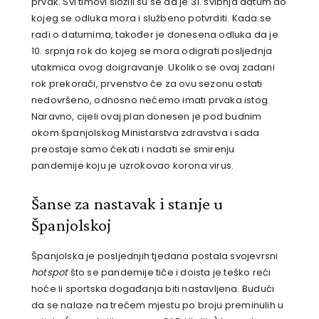
prvak. Svi timovi složili su se da je 31. svibnja datum do
kojeg se odluka mora i službeno potvrditi. Kada se
radi o datumima, također je donesena odluka da je
10. srpnja rok do kojeg se mora odigrati posljednja
utakmica ovog doigravanje. Ukoliko se ovaj zadani
rok prekorači, prvenstvo će za ovu sezonu ostati
nedovršeno, odnosno nećemo imati prvaka istog.
Naravno, cijeli ovaj plan donesen je pod budnim
okom španjolskog Ministarstva zdravstva i sada
preostaje samo čekati i nadati se smirenju
pandemije koju je uzrokovao korona virus.
Šanse za nastavak i stanje u
Španjolskoj
Španjolska je posljednjih tjedana postala svojevrsni
hotspot
što se pandemije tiče i doista je teško reći
hoće li sportska događanja biti nastavljena. Budući
da se nalaze na trećem mjestu po broju preminulih u