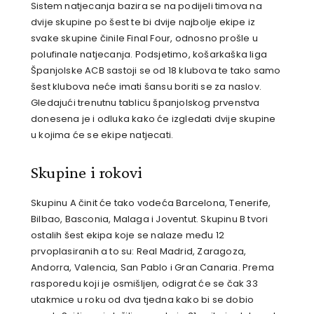
Sistem natjecanja bazira se na podijeli timova na
dvije skupine po šest te bi dvije najbolje ekipe iz
svake skupine činile Final Four, odnosno prošle u
polufinale natjecanja. Podsjetimo, košarkaška liga
Španjolske ACB sastoji se od 18 klubova te tako samo
šest klubova neće imati šansu boriti se za naslov.
Gledajući trenutnu tablicu španjolskog prvenstva
donesena je i odluka kako će izgledati dvije skupine
u kojima će se ekipe natjecati.
Skupine i rokovi
Skupinu A činit će tako vodeća Barcelona, Tenerife,
Bilbao, Basconia, Malaga i Joventut. Skupinu B tvori
ostalih šest ekipa koje se nalaze među 12
prvoplasiranih a to su: Real Madrid, Zaragoza,
Andorra, Valencia, San Pablo i Gran Canaria. Prema
rasporedu koji je osmišljen, odigrat će se čak 33
utakmice u roku od dva tjedna kako bi se dobio