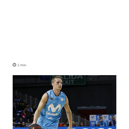
2
min.