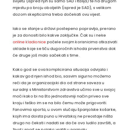
svijetu (ispred njih su samo SAD i Italija) te na drugom
mjestu po broju oboljelih (ispred je SAD), s velikom
dozom skepticizma treba dočekati ovu vijest.
Iako se stanje u državi postepeno popravlja, prerano
je za donositi bilo kakve zaključke. Čak su i neke
online kladionice
počele svojim korisnicima otkazivati
oklade koje se tiču dugoročnih ishoda prvenstva dok
će druge još malo sačekati s time.
Kako god se ova komplicirana situacija odvijala i
kakav god njen ishod bio, sasvim sigurno možemo
reći da je organizacijski dio od strane saveza u
suradnji s Ministarstvom zdravstva učinio sve u svojoj
moći kako bi na što jednostavniji način priveo sve
kraju i teško im se na bilo čemu može prigovoriti.
Fanovima sporta, u ovom slučaju španjolske košarke,
kojih ima doista puno u Hrvatskoj ne preostaje ništa
drugo no čekati i nadati se da će ovo ludilo završiti, a
život i sport se polako vratiti u normalu.