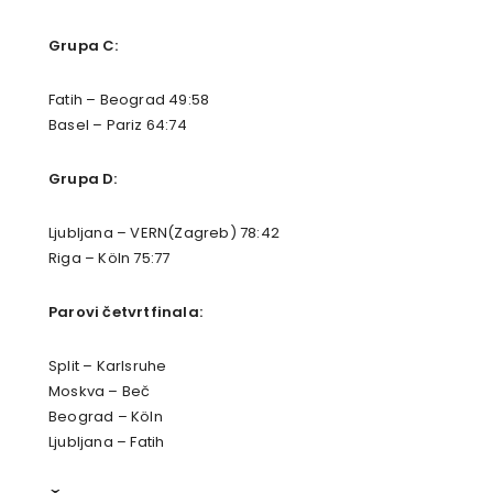
Grupa C:
Fatih – Beograd 49:58
Basel – Pariz 64:74
Grupa D:
Ljubljana – VERN(Zagreb) 78:42
Riga – Köln 75:77
Parovi četvrtfinala:
Split – Karlsruhe
Moskva – Beč
Beograd – Köln
Ljubljana – Fatih