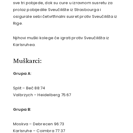
sve tri pobjede, dok su cure u izravnom susretu za
prolaz pobijedile Sveučilište iz Strasbourga i
osigurale sebi četvrtfinalni susret protiv Sveučilišta iz
Rige.
Njihovi muški kolege će igrati protiv Sveučilišta iz
Karlsruhea.
Muškarci:
Grupa A:
Split – Beč 88:74
Valbrzych – Heidelberg 75:67
Grupa B:
Moskva – Debrecen 96:73
Karlsruhe – Coimbra 77:37