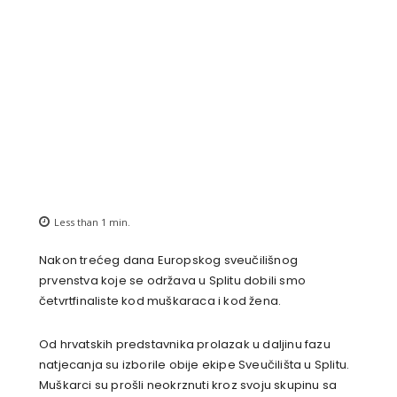
Less than 1
min.
Nakon trećeg dana Europskog sveučilišnog
prvenstva koje se održava u Splitu dobili smo
četvrtfinaliste kod muškaraca i kod žena.
Od hrvatskih predstavnika prolazak u daljinu fazu
natjecanja su izborile obije ekipe Sveučilišta u Splitu.
Muškarci su prošli neokrznuti kroz svoju skupinu sa