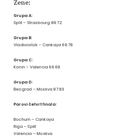
Žene:
Grupa A:
Split – Strasbourg 89:72
Grupa B:
Vladivostok – Cankaya 69:78
Grupa C:
Konin – Valencia 66:69
Grupa D:
Beograd – Moskva 87:83
Parovi četvrtfinala:
Bochum – Cankaya
Riga – Split
Valencia – Moskva