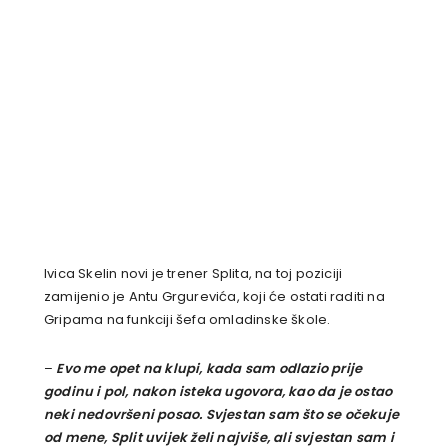
Ivica Skelin novi je trener Splita, na toj poziciji
zamijenio je Antu Grgurevića, koji će ostati raditi na
Gripama na funkciji šefa omladinske škole.
–
Evo me opet na klupi, kada sam odlazio prije
godinu i pol, nakon isteka ugovora, kao da je ostao
neki nedovršeni posao. Svjestan sam što se očekuje
od mene, Split uvijek želi najviše, ali svjestan sam i