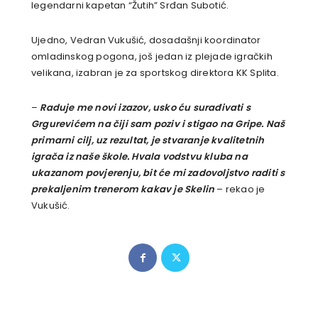
legendarni kapetan “Žutih” Srđan Subotić.
Ujedno, Vedran Vukušić, dosadašnji koordinator
omladinskog pogona, još jedan iz plejade igračkih
velikana, izabran je za sportskog direktora KK Splita.
–
Raduje me novi izazov, usko ću surađivati s
Grgurevićem na čiji sam poziv i stigao na Gripe. Naš
primarni cilj, uz rezultat, je stvaranje kvalitetnih
igrača iz naše škole. Hvala vodstvu kluba na
ukazanom povjerenju, bit će mi zadovoljstvo raditi s
prekaljenim trenerom kakav je Skelin
– rekao je
Vukušić.