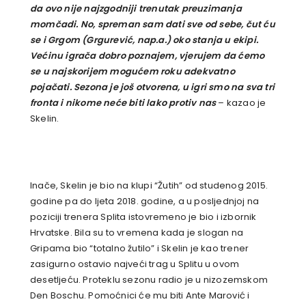
da ovo nije najzgodniji trenutak preuzimanja
momčadi. No, spreman sam dati sve od sebe, čut ću
se i Grgom (Grgurević, nap.a.) oko stanja u ekipi.
Većinu igrača dobro poznajem, vjerujem da ćemo
se u najskorijem mogućem roku adekvatno
pojačati. Sezona je još otvorena, u igri smo na sva tri
fronta i nikome neće biti lako protiv nas
– kazao je
Skelin.
Inače, Skelin je bio na klupi “Žutih” od studenog 2015.
godine pa do ljeta 2018. godine, a u posljednjoj na
poziciji trenera Splita istovremeno je bio i izbornik
Hrvatske. Bila su to vremena kada je slogan na
Gripama bio “totalno žutilo” i Skelin je kao trener
zasigurno ostavio najveći trag u Splitu u ovom
desetljeću. Proteklu sezonu radio je u nizozemskom
Den Boschu. Pomoćnici će mu biti Ante Marović i