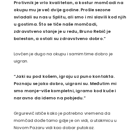
Protivnik je vrlo kvalitetan, a kostur momčadi na
okupu mu je već dvije godine. Prošle sezone
svladali su nas u Splitu, ali smo i mi slavili kod njih
u gostima. Što se tiče naše momčadi,
zdravstveno stanje je u redu, Bruno Rebić je
bolestan, a ostali su zdravstveno dobro.”
Lovćen je dugo na okupu i samim time dobro je
uigran.
“Jaki su pod košem, igraju uz puno kontakta.
Poznaju se jako dobro, uigrani su. Međutim mi
smo manje-više kompletni, igramo kod kuće i
naravno da idemo na pobjedu.”
Grgurević ističe kako je potrebno vremena da
momčad dođe tamo gdje je on vidi, a utakmicu u
Novom Pazaru vidi kao dobar putokaz.