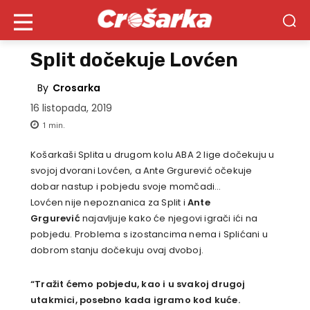
Split dočekuje Lovćen
By
Crosarka
16 listopada, 2019
1
min.
Košarkaši Splita u drugom kolu ABA 2 lige dočekuju u
svojoj dvorani Lovćen, a Ante Grgurević očekuje
dobar nastup i pobjedu svoje momčadi…
Lovćen nije nepoznanica za Split i
Ante
Grgurević
najavljuje kako će njegovi igrači ići na
pobjedu. Problema s izostancima nema i Splićani u
dobrom stanju dočekuju ovaj dvoboj.
“Tražit ćemo pobjedu, kao i u svakoj drugoj
utakmici, posebno kada igramo kod kuće.