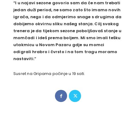
“I u najavi sezone govorio sam da će nam trebati
jedan duži period, ne samo zato što imamo novih
igrača, nego i da odmjerimo snage s drugima da
dobijemo okvirnu sliku našeg stanja. Cilj svakog
trenera je da tijekom sezone poboljšavaš stanje u
momčadi i ideš prema boljem. Mi smo imali tešku
utakmicu u Novom Pazaru gdje su momci
odigrali hrabro i čvrsto i na tom tragu moramo
nastaviti.”
Susret na Gripama počinje u 19 sati.