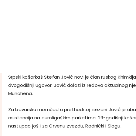
Srpski košarkaš Stefan Jović novi je član ruskog Khimkija
dvogodišnji ugovor. Jović dolazi iz redova aktualnog 
Munchena.
Za bavarsku momčad u prethodnoj sezoni Jović je ubac
asistencija na euroligaškim parketima. 29-godišnji košark
nastupao još i za Crvenu zvezdu, Radnički i Slogu.