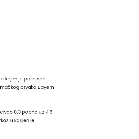
 s kojim je potpisao
njemačkog prvaka Bayern
ivao 8,3 poena uz 4,6
aš u karijeri je