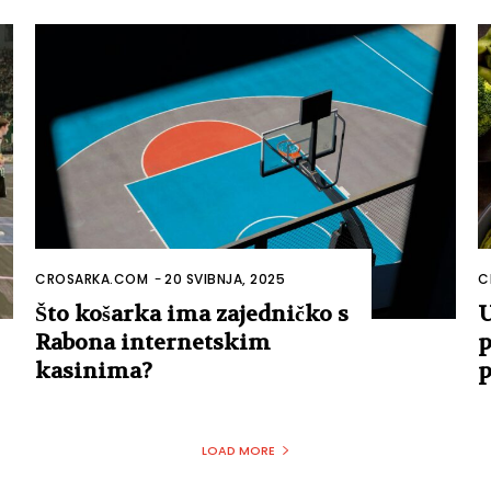
CROSARKA.COM
-
20 SVIBNJA, 2025
C
Što košarka ima zajedničko s
U
Rabona internetskim
p
kasinima?
p
LOAD MORE