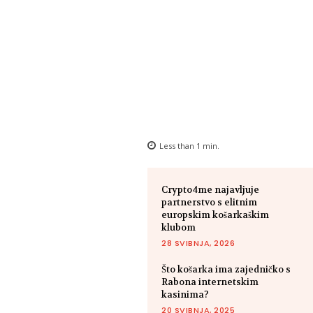
Less than 1
min.
Crypto4me najavljuje
partnerstvo s elitnim
europskim košarkaškim
klubom
28 SVIBNJA, 2026
Što košarka ima zajedničko s
Rabona internetskim
kasinima?
20 SVIBNJA, 2025