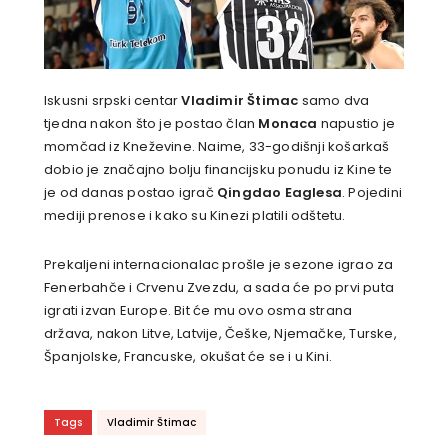
Iskusni srpski centar
Vladimir Štimac
samo dva
tjedna nakon što je postao član
Monaca
napustio je
momčad iz Kneževine. Naime, 33-godišnji košarkaš
dobio je značajno bolju financijsku ponudu iz Kine te
je od danas postao igrač
Qingdao Eaglesa
. Pojedini
mediji prenose i kako su Kinezi platili odštetu.
Prekaljeni internacionalac prošle je sezone igrao za
Fenerbahče i Crvenu Zvezdu, a sada će po prvi puta
igrati izvan Europe. Bit će mu ovo osma strana
država, nakon Litve, Latvije, Češke, Njemačke, Turske,
Španjolske, Francuske, okušat će se i u Kini.
Tags
Vladimir Štimac