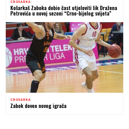
CROSARKA
Košarkaš Zaboka dobio čast utjeloviti lik Dražena
Petrovića u novoj sezoni “Crno-bijelog svijeta”
CROSARKA
Zabok doveo novog igrača