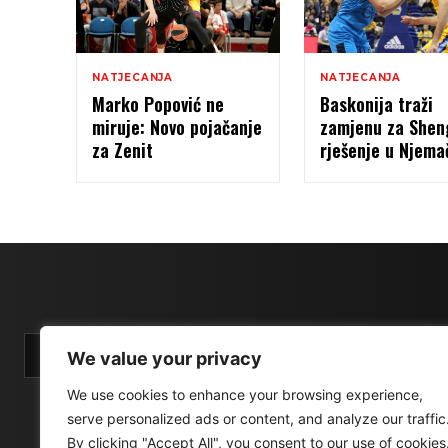
NATJECANJA
NATJECANJA
Marko Popović ne
Baskonija traži
miruje: Novo pojačanje
zamjenu za Sheng
za Zenit
rješenje u Njema
We value your privacy
We use cookies to enhance your browsing experience,
serve personalized ads or content, and analyze our traffic
By clicking "Accept All", you consent to our use of cookies