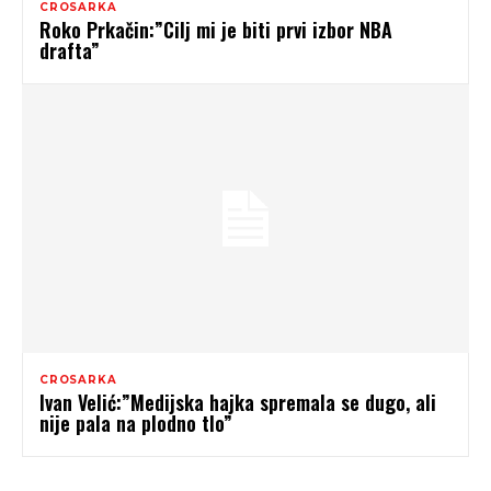
CROSARKA
Roko Prkačin:”Cilj mi je biti prvi izbor NBA
drafta”
CROSARKA
Ivan Velić:”Medijska hajka spremala se dugo, ali
nije pala na plodno tlo”