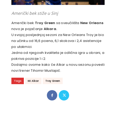
Američki bek stiže u Sinj
Američki bek
Troy Green
sa sveučilišta
New Orleans
novo je pojačanje
Alkara.
U svojoj posljednjoj sezoni za New Orleans Troy je bio
na učinku od 16,6 poena, 6,1 skokova i 2,4 asistencije
po utakmici.
Jedna od njegovih kvaliteta je odlična igra u obrani, a
pokriva pozicije 1 i 2.
Dodajmo ovome kako će Alkar u novu sezonu povesti
novi trener Tihomir Mustapić.
Tags
KK Alkar
Troy Green