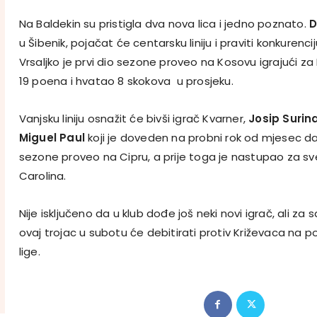
Na Baldekin su pristigla dva nova lica i jedno poznato.
D
u Šibenik, pojačat će centarsku liniju i praviti konkurenci
Vrsaljko je prvi dio sezone proveo na Kosovu igrajući za
19 poena i hvatao 8 skokova u prosjeku.
Vanjsku liniju osnažit će bivši igrač Kvarner,
Josip Surin
Miguel Paul
koji je doveden na probni rok od mjesec dan
sezone proveo na Cipru, a prije toga je nastupao za sveu
Carolina.
Nije isključeno da u klub dođe još neki novi igrač, ali za 
ovaj trojac u subotu će debitirati protiv Križevaca na p
lige.