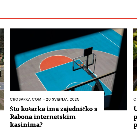
CROSARKA.COM
-
20 SVIBNJA, 2025
C
Što košarka ima zajedničko s
U
Rabona internetskim
p
kasinima?
p