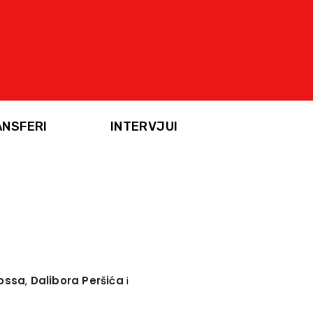
ANSFERI
INTERVJUI
ossa
,
Dalibora Peršića
i