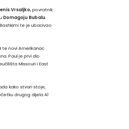
enis Vrsaljko,
povratnik
ju
Domagoju Bubalu
.
 Bashkimi te je ubacivao
a
te novi Amerikanac
a. Paul je prvi dio
čilišta Missouri i East
sada kako stvari stoje,
očetku drugog dijela A1