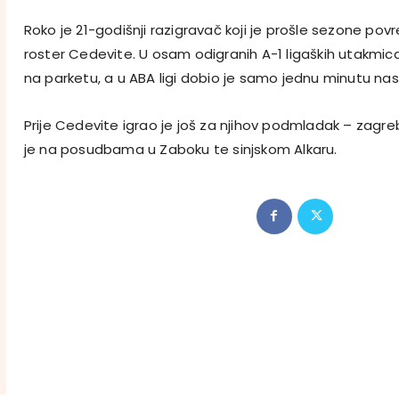
Roko je 21-godišnji razigravač koji je prošle sezone p
roster Cedevite. U osam odigranih A-1 ligaških utakmic
na parketu, a u ABA ligi dobio je samo jednu minutu na
Prije Cedevite igrao je još za njihov podmladak – zagr
je na posudbama u Zaboku te sinjskom Alkaru.