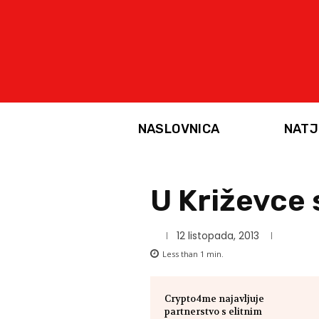
NASLOVNICA
NATJ
U Križevce 
12 listopada, 2013
Less than 1
min.
Crypto4me najavljuje
partnerstvo s elitnim