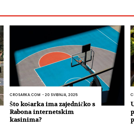
CROSARKA.COM
-
20 SVIBNJA, 2025
C
Što košarka ima zajedničko s
U
Rabona internetskim
p
kasinima?
p