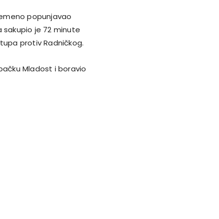
ovremeno popunjavao
a sakupio je 72 minute
stupa protiv Radničkog.
ebačku Mladost i boravio