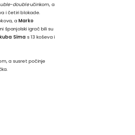
uble-double
učinkom, a
a i četiri blokade.
kokova, a
Marko
 španjolski igrač bili su
kuba Sima
s 13 koševa i
om, a susret počinje
čka.