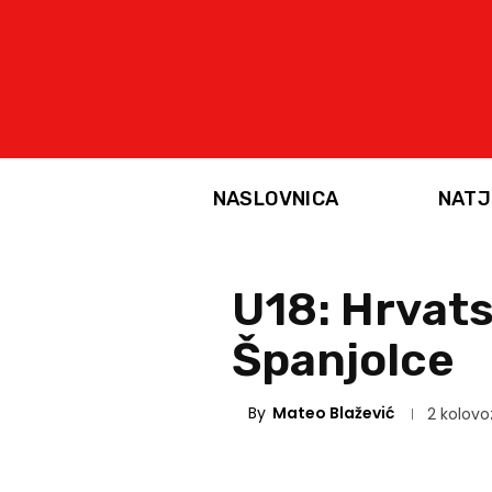
NASLOVNICA
NATJ
U18: Hrvats
Španjolce
By
Mateo Blažević
2 kolovo