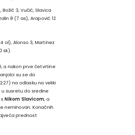
, Božić 3, Vučić, Slavica
azalin 8 (7 as), Arapović 12
(4 ol), Alonso 3, Martinez
0 sk).
:0, a nakon prve četvrtine
anjolci su se do
:27) na odlasku na veliki
e u susretu do sredine
u s
Nikom Slavicom
, a
io je neminovan. Konačnih
 najveća prednost