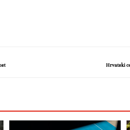
ost
Hrvatski ce