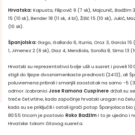
Hrvatska:
Kapusta, Filipović 6 (7 sk), Majcunić, Badžim 3
15 (10 sk), Bender 18 (11 sk, 4 bl), Žižić 15 (10 sk), Jukić, M
(10 sk).
Španjolska:
Gago, Gallardo 6, Iturria, Oroz 3, Garcia 15 
1, Jimenez 2 (6 sk), Diaz 4, Mendiola, Sorolla 8, Sima 13 (1
Hrvatski su reprezentativci bolje ušli u susret i poveli 10
stigli do lijepe dvoznamenkaste prednosti (24:12), ali Šp
poluvremena pribrali i smanjili zaostatak na samo -5 (32
odmor. Izabranici
Jose Ramona Cuspinere
držali su s
treće četvrtine, kada započinje hrvatski uragan na čel
kada su se priključili i ostali igrači potop Španjolaca b
80:55 tricom je postavio
Roko Badžim
i to je ujedno i
Hrvatske tokom čitavog susreta.