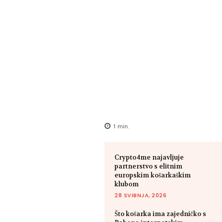
1
min.
Crypto4me najavljuje
partnerstvo s elitnim
europskim košarkaškim
klubom
28 SVIBNJA, 2026
Što košarka ima zajedničko s