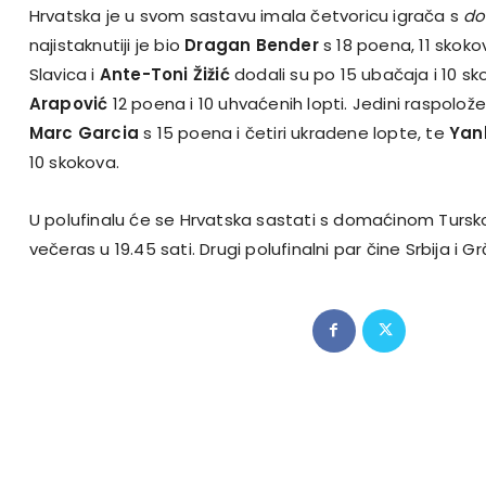
Hrvatska je u svom sastavu imala četvoricu igrača s
do
najistaknutiji je bio
Dragan Bender
s 18 poena, 11 skokov
Slavica i
Ante-Toni Žižić
dodali su po 15 ubačaja i 10 s
Arapović
12 poena i 10 uhvaćenih lopti. Jedini raspoloženi
Marc Garcia
s 15 poena i četiri ukradene lopte, te
Yan
10 skokova.
U polufinalu će se Hrvatska sastati s domaćinom Tursk
večeras u 19.45 sati. Drugi polufinalni par čine Srbija i Gr