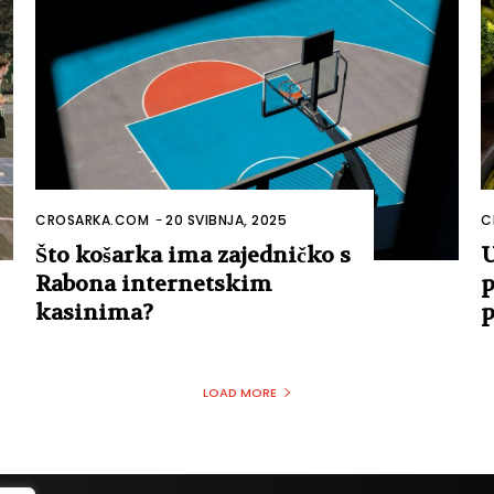
CROSARKA.COM
-
20 SVIBNJA, 2025
C
Što košarka ima zajedničko s
U
Rabona internetskim
p
kasinima?
p
LOAD MORE