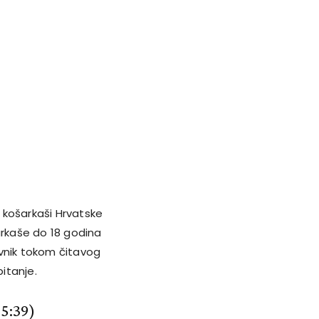
 košarkaši Hrvatske
arkaše do 18 godina
tivnik tokom čitavog
pitanje.
55:39)