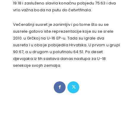
19:18 i zasluženo slavila konačnu pobjedu 75:63 i dva
vrlo važna boda na putu do četvrtfinala.
Večerašnji susret je zanimljiv i po tome što su se
susrele gotovo iste reprezentacije koje su se srele
2010. u Grčkoj na U-16 EP-u. Tada su igrale dva
susreta i u oba je pobijedila Hrvatska. U prvom u grupi
90:67, a u drugom u polufinalu 64:51. Po deset
djevojaka iz tih sastava danas nastupa za U-18
selekcije svojih zemalja.