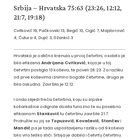
Srbija – Hrvatska 75:63
(23:26, 12:12,
21:7, 19:18)
Cvitković 19, Pačkovski 13, Begić 10, Cigić 7, Majstorović
4, Čutura 4, Dujić 3, Džankić 3
Hrvatska je odlično krenula u prvoj četvrtini, osobito je
bila efikasna
Andrijana Cvitković
, koja je u toj
četvrtini postigla 13 koševa, te poveli 26:23. Za razliku
od prve koševima iznimno bogate četvrtine, druga je
bila oskudna. Završila je 12:12.
I onda slijedi treća četvrtina, koju su srpske
košarkašice odigrale doista furiozno te su posebno
efikasnom
Stanković
tu četvrtinu završile 21:7.
Pridružile su joj se
Topuzović
,
Kovačević
,
Stančev
i
Mandić
pa je tada uspostavljenu razliku od 9 koševa
bilo vrlo teško stići. Srbija je dobila i četvrtu četvrtinu