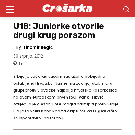
U18: Juniorke otvorile
drugi krug porazom
By
Tihomir Begić
30 srpnja, 2012
1
min.
Srbija je večeras sasvim zasluženo pobijedila
oslabljenu Hrvatsku. Naime, na zadnjoj utakmici u
grupi protiv Slovačke najbolja hrvatska košarkašica
na ovom europskom prvenstvu
Ivana Tikvić
ozlijedila je gležanj i nije mogla nastupiti protiv Srbije.
Bio je to veliki hendikep za ekipu
Željka Ciglara
što
se ispostavilo i na terenu.