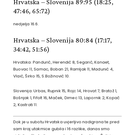
Hrvatska – Slovenija 89:95
(18:25,
47:46, 65:72)
nedjelja 16.6.
Hrvatska – Slovenija 80:84
(17:17,
34:42, 51:56)
Hrvatska: Pandurić, Herendić 8, Segarić, Kanaet,
Buovac 11, Samac, Boban 21, Ramljak 11, Madunić 4,
Vlaić, Širko 15, S.Božinović 10.
Slovenija: Urbas, Rupnik 15, Rojc 14, Hrovat 7, Bratož 1,
Bošnjak 1, Fifolt 16, Maček, Dimec 13, Lapornik 2, Kopač
2, Kastrati 11.
Dok je u subotu Hrvatska uvjerljivo nadigrana te pred
sam kraj utakmice gubila i 16 razlike, danas smo