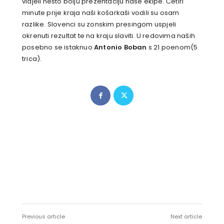
vidjeli nešto bolju prezentaciju naše ekipe. Četiri
minute prije kraja naši košarkaši vodili su osam
razlike. Slovenci su zonskim presingom uspjeli
okrenuti rezultat te na kraju slaviti. U redovima naših
posebno se istaknuo
Antonio Boban
s 21 poenom(5
trica).
Previous article
Next article