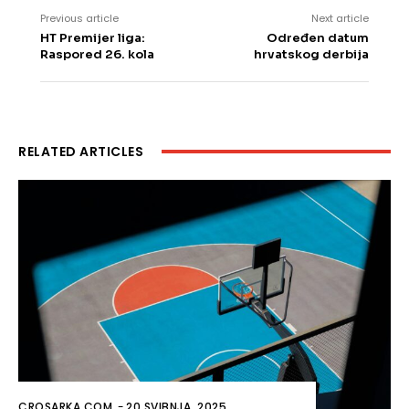
Previous article
Next article
HT Premijer liga:
Određen datum
Raspored 26. kola
hrvatskog derbija
RELATED ARTICLES
CROSARKA.COM
-
20 SVIBNJA, 2025