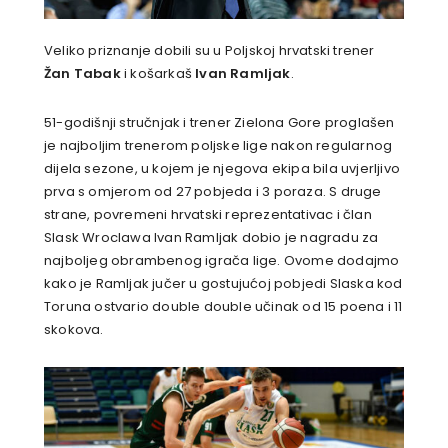
Veliko priznanje dobili su u Poljskoj hrvatski trener
Žan Tabak
i košarkaš
Ivan Ramljak
.
51-godišnji stručnjak i trener Zielona Gore proglašen
je najboljim trenerom poljske lige nakon regularnog
dijela sezone, u kojem je njegova ekipa bila uvjerljivo
prva s omjerom od 27 pobjeda i 3 poraza. S druge
strane, povremeni hrvatski reprezentativac i član
Slask Wroclawa Ivan Ramljak dobio je nagradu za
najboljeg obrambenog igrača lige. Ovome dodajmo
kako je Ramljak jučer u gostujućoj pobjedi Slaska kod
Toruna ostvario double double učinak od 15 poena i 11
skokova.