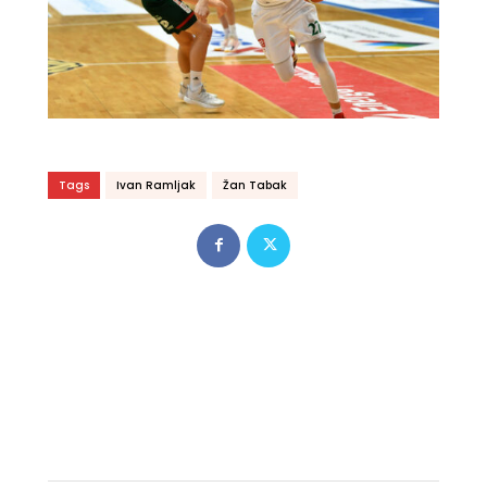
Tags
Ivan Ramljak
Žan Tabak