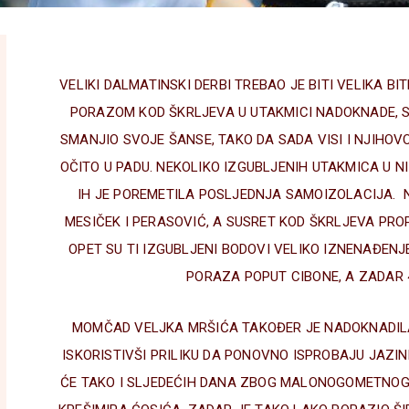
VELIKI DALMATINSKI DERBI TREBAO JE BITI VELIKA BIT
PORAZOM KOD ŠKRLJEVA U UTAKMICI NADOKNADE, 
SMANJIO SVOJE ŠANSE, TAKO DA SADA VISI I NJIHOVO 
OČITO U PADU. NEKOLIKO IZGUBLJENIH UTAKMICA U N
IH JE POREMETILA POSLJEDNJA SAMOIZOLACIJA. 
MESIČEK I PERASOVIĆ, A SUSRET KOD ŠKRLJEVA PROPU
OPET SU TI IZGUBLJENI BODOVI VELIKO IZNENAĐENJE
PORAZA POPUT CIBONE, A ZADAR 
MOMČAD VELJKA MRŠIĆA TAKOĐER JE NADOKNADIL
ISKORISTIVŠI PRILIKU DA PONOVNO ISPROBAJU JAZIN
ĆE TAKO I SLJEDEĆIH DANA ZBOG MALONOGOMETNOG