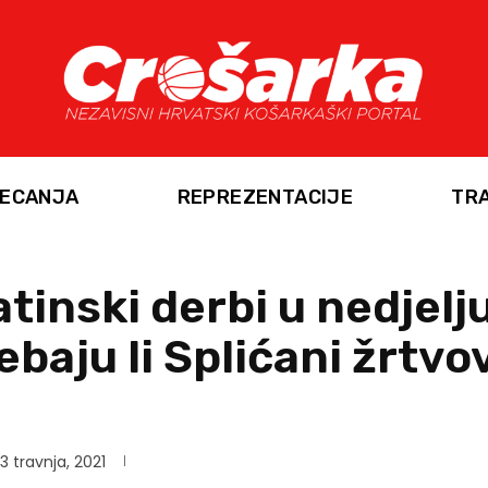
ECANJA
REPREZENTACIJE
TR
atinski derbi u nedjelj
ebaju li Splićani žrtvo
3 travnja, 2021