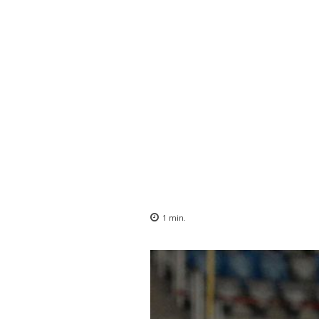
1
min.