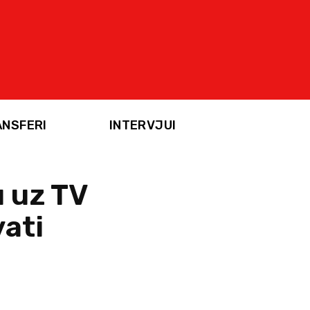
ANSFERI
INTERVJUI
u uz TV
vati