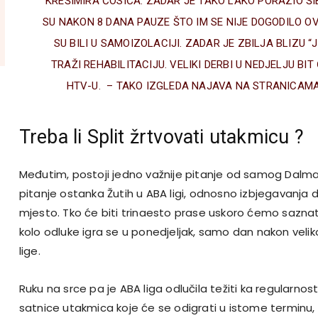
KREŠIMIRA ĆOSIĆA. ZADAR JE TAKO LAKO PORAZIO ŠIB
SU NAKON 8 DANA PAUZE ŠTO IM SE NIJE DOGODILO O
SU BILI U SAMOIZOLACIJI. ZADAR JE ZBILJA BLIZU “JED
TRAŽI REHABILITACIJU. VELIKI DERBI U NEDJELJU BI
HTV-U. – TAKO IZGLEDA NAJAVA NA STRANICAM
Treba li Split žrtvovati utakmicu ?
Međutim, postoji jedno važnije pitanje od samog Dalmat
pitanje ostanka Žutih u ABA ligi, odnosno izbjegavanja d
mjesto. Tko će biti trinaesto prase uskoro ćemo saznat
kolo odluke igra se u ponedjeljak, samo dan nakon velik
lige.
Ruku na srce pa je ABA liga odlučila težiti ka regularnos
satnice utakmica koje će se odigrati u istome terminu,