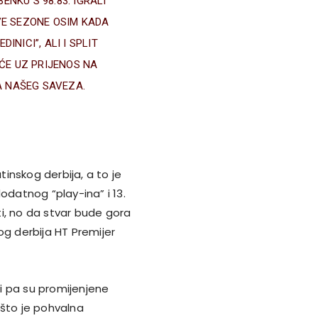
ENKU S 98:83. IGRALI
VE SEZONE OSIM KADA
INICI”, ALI I SPLIT
T ĆE UZ PRIJENOS NA
A NAŠEG SAVEZA.
inskog derbija, a to je
odatnog “play-ina” i 13.
i, no da stvar bude gora
og derbija HT Premijer
ti pa su promijenjene
 što je pohvalna