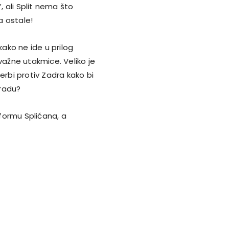
, ali Split nema što
a ostale!
kako ne ide u prilog
važne utakmice. Veliko je
 derbi protiv Zadra kako bi
gradu?
 formu Splićana, a