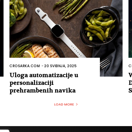
CROSARKA.COM
-
20 SVIBNJA, 2025
C
Uloga automatizacije u
W
personalizaciji
D
prehrambenih navika
S
LOAD MORE