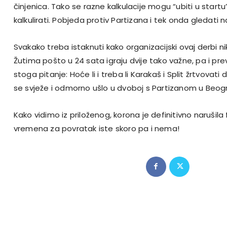
činjenica. Tako se razne kalkulacije mogu “ubiti u startu”
kalkulirati. Pobjeda protiv Partizana i tek onda gledati n
Svakako treba istaknuti kako organizacijski ovaj derbi ni
Žutima pošto u 24 sata igraju dvije tako važne, pa i pre
stoga pitanje: Hoće li i treba li Karakaš i Split žrtvovati
se svježe i odmorno ušlo u dvoboj s Partizanom u Beo
Kako vidimo iz priloženog, korona je definitivno narušila
vremena za povratak iste skoro pa i nema!