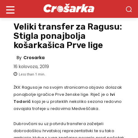
Veliki transfer za Ragusu:
Stigla ponajbolja
košarkašica Prve lige
By
Crosarka
16 kolovoza, 2019
Less than 1
min.
ŽKK Ragusa je na svojim stranicama objavio dolazak
ponajbolje igračice Prve ženske lige. Riječ je o
Ivi
Todorić
koja je u proteklih nekoliko sezona redovno
osvajala trofeje u redovima Medveščaka.
Dubrovčani su uz potvrdu transfera zaželjeli
dobrodošlicu hrvatskoj reprezentativki te su tako
ambicije kluba s juga značajno porasle pred početak