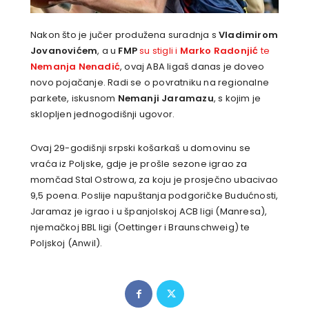
Nakon što je jučer produžena suradnja s
Vladimirom
Jovanovićem
, a u
FMP
su stigli i
Marko Radonjić
te
Nemanja Nenadić
, ovaj ABA ligaš danas je doveo
novo pojačanje. Radi se o povratniku na regionalne
parkete, iskusnom
Nemanji Jaramazu
, s kojim je
sklopljen jednogodišnji ugovor.
Ovaj 29-godišnji srpski košarkaš u domovinu se
vraća iz Poljske, gdje je prošle sezone igrao za
momčad Stal Ostrowa, za koju je prosječno ubacivao
9,5 poena. Poslije napuštanja podgoričke Budućnosti,
Jaramaz je igrao i u španjolskoj ACB ligi (Manresa),
njemačkoj BBL ligi (Oettinger i Braunschweig) te
Poljskoj (Anwil).