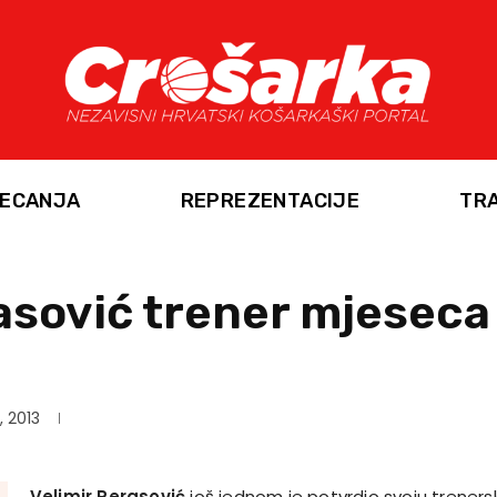
ECANJA
REPREZENTACIJE
TR
asović trener mjeseca
, 2013
Velimir Perasović
još jednom je potvrdio svoju trenersk