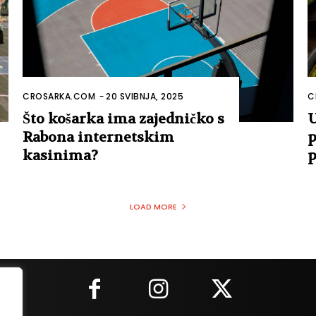
CROSARKA.COM
-
20 SVIBNJA, 2025
C
Što košarka ima zajedničko s
U
Rabona internetskim
p
kasinima?
p
LOAD MORE