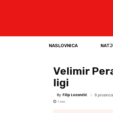
NASLOVNICA
NATJ
Velimir Per
ligi
By
Filip Lozančić
6 prosinca
1
min.