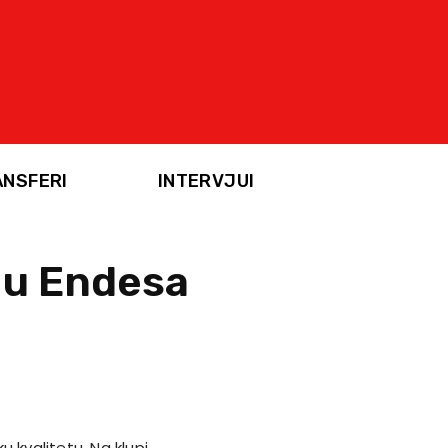
ANSFERI
INTERVJUI
 u Endesa
u kvalitetu. Na klupi