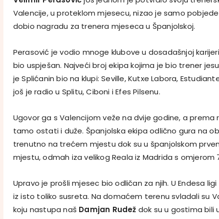
Valencije, u proteklom mjesecu, nizao je samo pobjed
dobio nagradu za trenera mjeseca u Španjolskoj.
Perasović je vodio mnoge klubove u dosadašnjoj karijer
bio uspješan. Najveći broj ekipa kojima je bio trener jes
je Splićanin bio na klupi: Seville, Kutxe Labora, Estudiant
još je radio u Splitu, Ciboni i Efes Pilsenu.
Ugovor ga s Valencijom veže na dvije godine, a prema
tamo ostati i duže. Španjolska ekipa odlično gura na o
trenutno na trećem mjestu dok su u španjolskom prve
mjestu, odmah iza velikog Reala iz Madrida s omjerom 7
Upravo je prošli mjesec bio odličan za njih. U Endesa ligi
iz isto toliko susreta. Na domaćem terenu svladali su V
koju nastupa naš
Damjan Rudež
dok su u gostima bili 