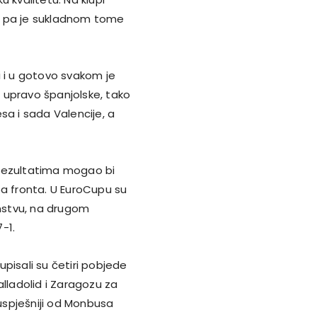
e pa je sukladnom tome
i i u gotovo svakom je
u upravo španjolske, tako
esa i sada Valencije, a
 rezultatima mogao bi
ba fronta. U EuroCupu su
nstvu, na drugom
-1.
 upisali su četiri pobjede
alladolid i Zaragozu za
uspješniji od Monbusa