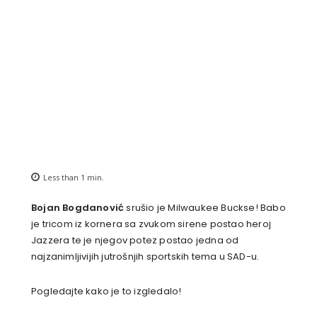
Less than 1
min.
Bojan Bogdanović
srušio je Milwaukee Buckse! Babo
je tricom iz kornera sa zvukom sirene postao heroj
Jazzera te je njegov potez postao jedna od
najzanimljivijih jutrošnjih sportskih tema u SAD-u.
Pogledajte kako je to izgledalo!