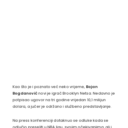
Kao što je i poznato već neko vrijeme,
Bojan
Bogdanović
novi je igrač Brooklyn Netsa. Nedavno je
potpisao ugovor na tri godine vrijedan 10,1 milijun
dolara, a jučer je održano i službeno predstavljanje.
Na press konferenciji dotaknuo se odluke kada se
odlučio preseliti u NBA ligu, svojim očekivanjima, ali i