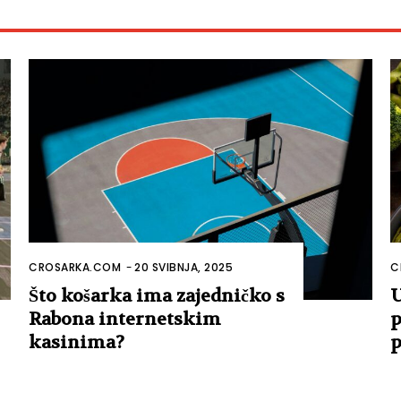
CROSARKA.COM
-
20 SVIBNJA, 2025
C
Što košarka ima zajedničko s
U
Rabona internetskim
p
kasinima?
p