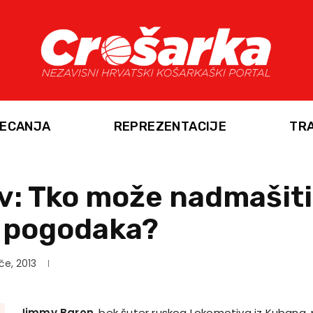
ECANJA
REPREZENTACIJE
TR
v: Tko može nadmašiti
 pogodaka?
če, 2013
Jimmy Baron
, bek šuter ruskog Lokomotiva iz Kubana,