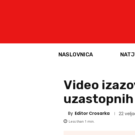
NASLOVNICA
NATJ
Video izazo
uzastopnih
By
Editor Crosarka
22 velja
Less than 1
min.