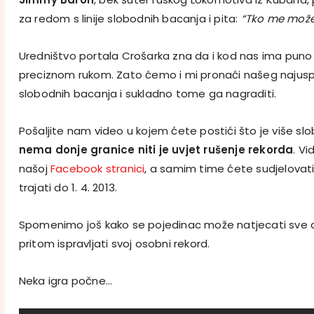
za redom s linije slobodnih bacanja i pita:
“Tko me može
Uredništvo portala Crošarka zna da i kod nas ima puno 
preciznom rukom. Zato ćemo i mi pronaći našeg najusp
slobodnih bacanja i sukladno tome ga nagraditi.
Pošaljite nam video u kojem ćete postići što je više slo
nema donje granice niti je uvjet rušenje rekorda
. V
našoj
Facebook stranici
, a samim time ćete sudjelovati 
trajati do 1. 4. 2013.
Spomenimo još kako se pojedinac može natjecati sve d
pritom ispravljati svoj osobni rekord.
Neka igra počne…