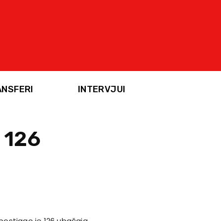
ANSFERI
INTERVJUI
 126
 postigao je 126 ubačaja