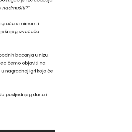
 nadmašiti?”
igrača s mirnom i
ješnijeg izvođača
bodnih bacanja u nizu,
ideo ćemo objaviti na
u nagradnoj igri koja će
o posljednjeg dana i