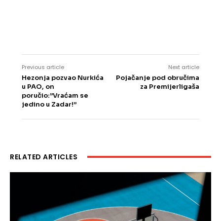
Previous article
Next article
Hezonja pozvao Nurkića
Pojačanje pod obručima
u PAO, on
za Premijerligaša
poručio:”Vraćam se
jedino u Zadar!”
RELATED ARTICLES