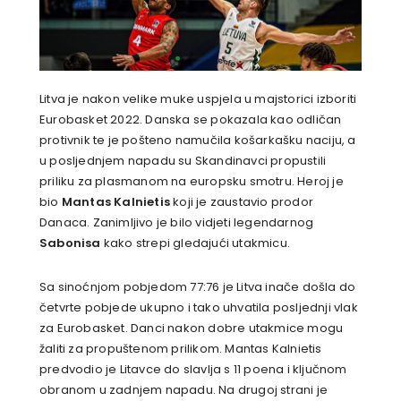
Litva je nakon velike muke uspjela u majstorici izboriti
Eurobasket 2022. Danska se pokazala kao odličan
protivnik te je pošteno namučila košarkašku naciju, a
u posljednjem napadu su Skandinavci propustili
priliku za plasmanom na europsku smotru. Heroj je
bio
Mantas Kalnietis
koji je zaustavio prodor
Danaca. Zanimljivo je bilo vidjeti legendarnog
Sabonisa
kako strepi gledajući utakmicu.
Sa sinoćnjom pobjedom 77:76 je Litva inače došla do
četvrte pobjede ukupno i tako uhvatila posljednji vlak
za Eurobasket. Danci nakon dobre utakmice mogu
žaliti za propuštenom prilikom. Mantas Kalnietis
predvodio je Litavce do slavlja s 11 poena i ključnom
obranom u zadnjem napadu. Na drugoj strani je