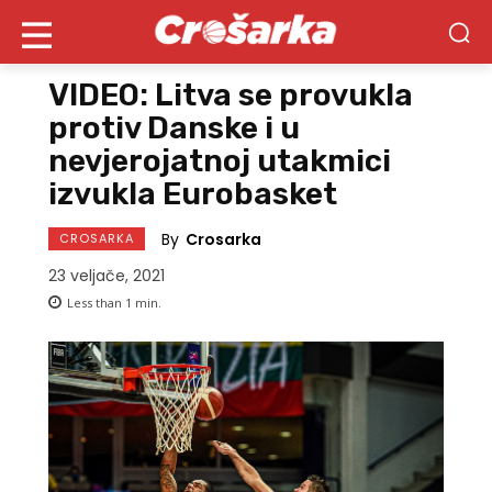
VIDEO: Litva se provukla
protiv Danske i u
nevjerojatnoj utakmici
izvukla Eurobasket
By
Crosarka
CROSARKA
23 veljače, 2021
Less than 1
min.