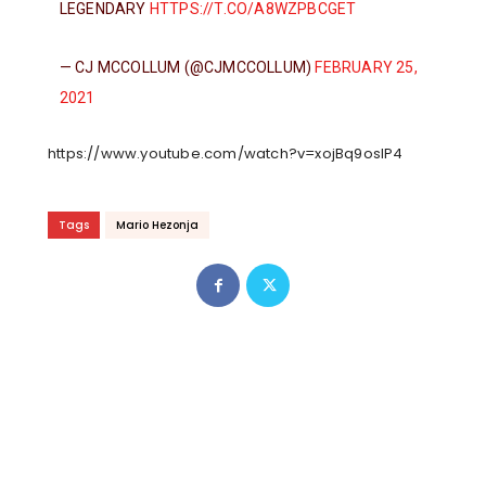
LEGENDARY
HTTPS://T.CO/A8WZPBCGET
— CJ MCCOLLUM (@CJMCCOLLUM)
FEBRUARY 25,
2021
https://www.youtube.com/watch?v=xojBq9oslP4
Tags
Mario Hezonja