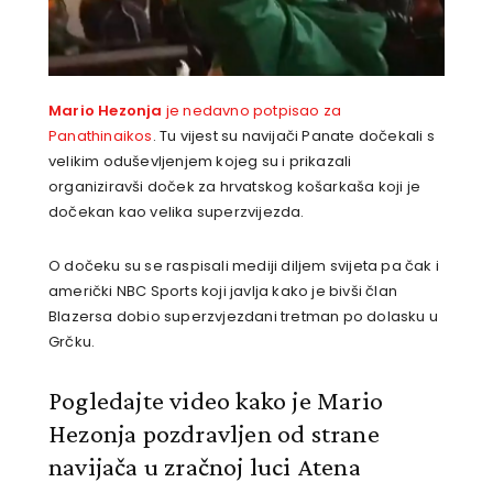
Mario Hezonja
je nedavno potpisao za
Panathinaikos
. Tu vijest su navijači Panate dočekali s
velikim oduševljenjem kojeg su i prikazali
organiziravši doček za hrvatskog košarkaša koji je
dočekan kao velika superzvijezda.
O dočeku su se raspisali mediji diljem svijeta pa čak i
američki NBC Sports koji javlja kako je bivši član
Blazersa dobio superzvjezdani tretman po dolasku u
Grčku.
Pogledajte video kako je Mario
Hezonja pozdravljen od strane
navijača u zračnoj luci Atena