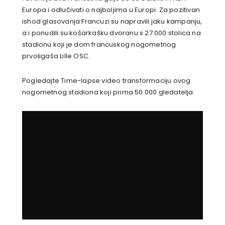
Europa i odlučivati o najboljima u Europi. Za pozitivan
ishod glasovanja Francuzi su napravili jaku kampanju,
a i ponudili su košarkašku dvoranu s 27 000 stolica na
stadionu koji je dom francuskog nogometnog
prvoligaša Lille OSC.
Pogledajte Time-lapse video transformaciju ovog
nogometnog stadiona koji prima 50 000 gledatelja.