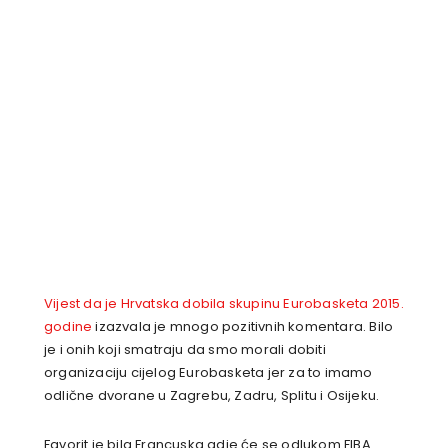
Vijest da je Hrvatska dobila skupinu Eurobasketa 2015.
godine
izazvala je mnogo pozitivnih komentara. Bilo
je i onih koji smatraju da smo morali dobiti
organizaciju cijelog Eurobasketa jer za to imamo
odlične dvorane u Zagrebu, Zadru, Splitu i Osijeku.
Favorit je bila Francuska gdje će se odlukom FIBA