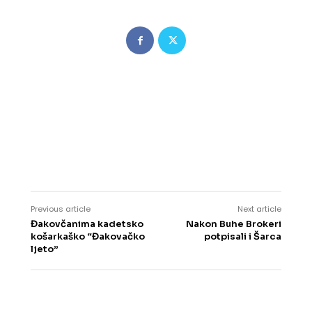
Previous article
Next article
Đakovčanima kadetsko
Nakon Buhe Brokeri
košarkaško “Đakovačko
potpisali i Šarca
ljeto”