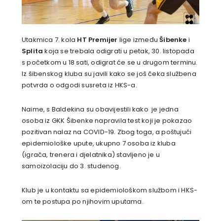
Utakmica 7. kola
HT Premijer
lige između
Šibenke
i
Splita
koja se trebala odigrati u petak, 30. listopada
s početkom u 18 sati, odigrat će se u drugom terminu.
Iz šibenskog kluba su javili kako se još čeka službena
potvrda o odgodi susreta iz HKS-a.
Naime, s Baldekina su obavijestili kako je
jedna
osoba iz GKK Šibenke napravila test koji je pokazao
pozitivan nalaz na COVID-19. Zbog toga, a poštujući
epidemiološke upute, ukupno 7 osoba iz kluba
(igrača, trenera i djelatnika) stavljeno je u
samoizolaciju do 3. studenog.
Klub je u kontaktu sa epidemiološkom službom i HKS-
om te postupa po njihovim uputama.