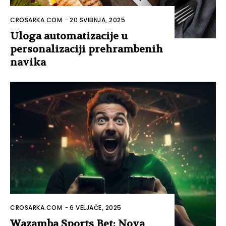
CROSARKA.COM
-
20 SVIBNJA, 2025
Uloga automatizacije u
personalizaciji prehrambenih
navika
CROSARKA.COM
-
6 VELJAČE, 2025
Wazamba Sports Bet: Nova