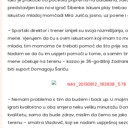
predstavljen kao novi igrač Šibenke. Iskusni play trebao 
iskustvo mladoj momčadi Mira Jurića, jasno, uz poene i 
– Sportski direktor i trener iznijeli su svoja razmišljanj
mene. Vjerujem da ću s ovim iskustvom koji imam to moći
mlada, tim momcima će trebati pomoć da što prije sazr
Nadam se da ću im uspjeti pomoći u tome, a samim tim
mene očekuje na terenu – kazao je 36-godišnji Zadranin
biti suport Domagoju Šariću.
– Nemam problema s tim da budem i back up. U moj
igrati kvalitetno u oba smjera neku veliku minutažu. D
kvalitetu, samo da bude zdrav, mislim da ćemo se jak
terenu – smatra Vladović, koji se nadam uspješnoj se