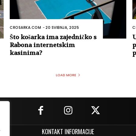
CROSARKA.COM
-
20 SVIBNJA, 2025
C
Što košarka ima zajedničko s
U
Rabona internetskim
p
kasinima?
p
LOAD MORE
.
KONTAKT INFORMACIJE