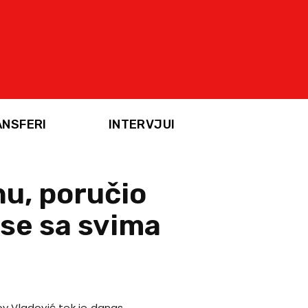
ANSFERI
INTERVJUI
nu, poručio
se sa svima
ov Vladović tek je danas