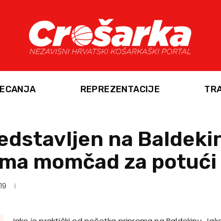
ECANJA
REPREZENTACIJE
TR
edstavljen na Baldeki
ima momčad za potući 
19
Iako je praktički od početka priprema na Baldekinu, Jak