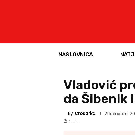
NASLOVNICA
NATJ
Vladović pr
da Šibenik 
By
Crosarka
21 kolovoza, 20
1
min.