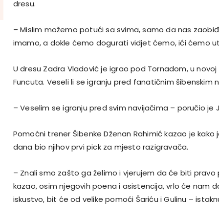
dresu.
– Mislim možemo potući sa svima, samo da nas zaobiđu
imamo, a dokle ćemo dogurati vidjet ćemo, ići ćemo u
U dresu Zadra Vladović je igrao pod Tornadom, u novoj 
Funcuta. Veseli li se igranju pred fanatičnim šibenskim 
– Veselim se igranju pred svim navijačima – poručio je 
Pomoćni trener Šibenke Dženan Rahimić kazao je kako j
dana bio njihov prvi pick za mjesto razigravača.
– Znali smo zašto ga želimo i vjerujem da će biti pravo 
kazao, osim njegovih poena i asistencija, vrlo će nam d
iskustvo, bit će od velike pomoći Šariću i Gulinu – istakn