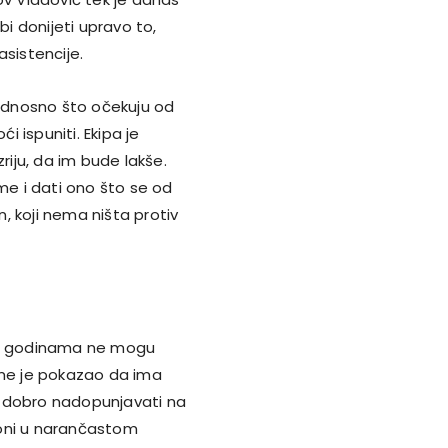
bi donijeti upravo to,
asistencije.
a, odnosno što očekuju od
 ispuniti. Ekipa je
iju, da im bude lakše.
e i dati ono što se od
, koji nema ništa protiv
im godinama ne mogu
ome je pokazao da ima
o dobro nadopunjavati na
zoni u narančastom