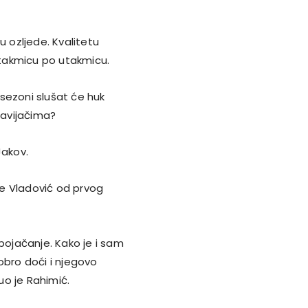
 ozljede. Kvalitetu
takmicu po utakmicu.
sezoni slušat će huk
navijačima?
Jakov.
e Vladović od prvog
pojačanje. Kako je i sam
obro doći i njegovo
uo je Rahimić.