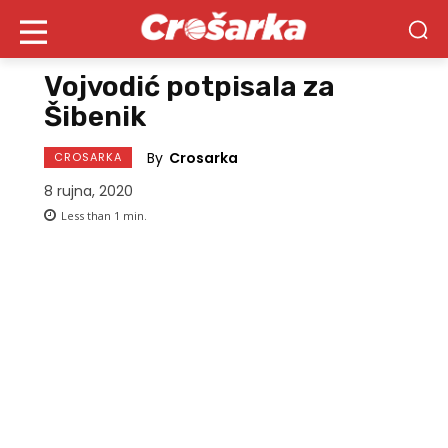
Vojvodić potpisala za
Šibenik
By
Crosarka
CROSARKA
8 rujna, 2020
Less than 1
min.