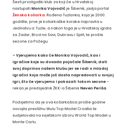
Šesti prvoligaški klub za koji će u Hrvatskoj
nastupati
Monika Vojvodić
je Šibenik, javlja portal
Ženska košarka
. Rođena Tuzlanka, koja je 2000.
godište, prve je košarkaške korake napravila u
Jedinstvu iz Tuzle, a nakon toga je u Hrvatskoj igrala
za Zadar, Brod na Savi, Dubravu i Split, te prošle
sezone za Požegu.
– Vjerujemo kako će Monika Vojvodić, kao i
igračice koje su dosada pojačale Šibenik, dati
svoj doprinos našem klubu jer se radi o mladoj
igračici koja može još dosta napredovati u svojoj
igri, što će vjerujemo i pokazati tokom sezone
–
rekao je predsjednik ŽKK-a Šibenik
Neven Periša
.
Podsjetimo da je ova košarkašica prošle godine
osvojila prestižnu titulu Top Model Croatia te
sudjelovala na svjetskom izboru World Top Model u
Monte Carlu.