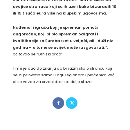
dvojice stranaca koji su ih uzeli kako bi zaradili 10
ili 15 tisuća eura više na klupskim ugovorima.
Nađemo li igrača koji je spreman pomoći
dugoročno, koji bi bio spreman odigrati i
kvalifikacije za Eurobasket u veljači, ali i duži niz
godina – o tome se uvijek može razgovarati.“
,
očitovao se ”Drniški orao”.
Time je dao do znanja da bi razmislio o strancu koji
ne bi prihvatio samo ulogu legionara i plaćenika već
bi se vezao za crveni dres na dulje staze.