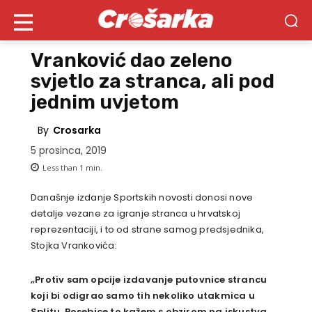
Vranković dao zeleno
svjetlo za stranca, ali pod
jednim uvjetom
By
Crosarka
5 prosinca, 2019
Less than 1
min.
Današnje izdanje Sportskih novosti donosi nove
detalje vezane za igranje stranca u hrvatskoj
reprezentaciji, i to od strane samog predsjednika,
Stojka Vrankovića:
„Protiv sam opcije izdavanje putovnice strancu
koji bi odigrao samo tih nekoliko utakmica u
Splitu. Posebice to kažem s obzirom na iskustva