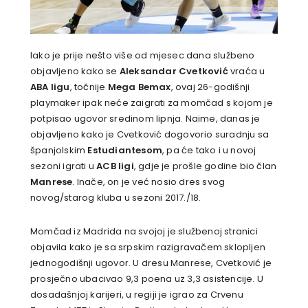
Iako je prije nešto više od mjesec dana službeno
objavljeno kako se
Aleksandar Cvetković
vraća u
ABA ligu
, točnije
Mega Bemax
, ovaj 26-godišnji
playmaker ipak neće zaigrati za momčad s kojom je
potpisao ugovor sredinom lipnja. Naime, danas je
objavljeno kako je Cvetković dogovorio suradnju sa
španjolskim
Estudiantesom
, pa će tako i u novoj
sezoni igrati u
ACB ligi
, gdje je prošle godine bio član
Manrese
. Inače, on je već nosio dres svog
novog/starog kluba u sezoni 2017./18.
Momčad iz Madrida na svojoj je službenoj stranici
objavila kako je sa srpskim razigravačem sklopljen
jednogodišnji ugovor. U dresu Manrese, Cvetković je
prosječno ubacivao 9,3 poena uz 3,3 asistencije. U
dosadašnjoj karijeri, u regiji je igrao za Crvenu