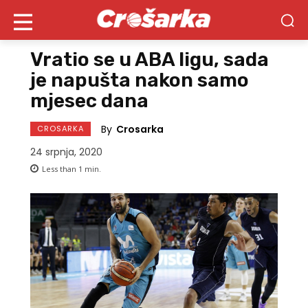
Vratio se u ABA ligu, sada
je napušta nakon samo
mjesec dana
By
Crosarka
CROSARKA
24 srpnja, 2020
Less than 1
min.