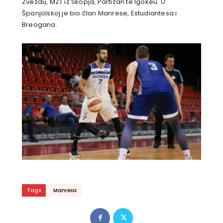
Zvezdu, MZT iz Skopja, Partizan te Igokeu. U
Španjolskoj je bio član Manrese, Estudiantesa i
Breogana.
Tags
Manresa