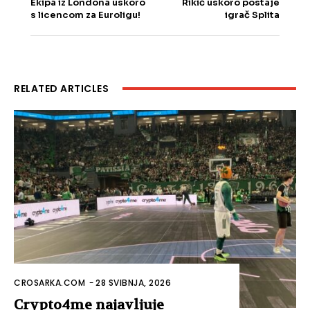
Ekipa iz Londona uskoro
Rikić uskoro postaje
s licencom za Euroligu!
igrač Splita
RELATED ARTICLES
CROSARKA.COM
-
28 SVIBNJA, 2026
Crypto4me najavljuje