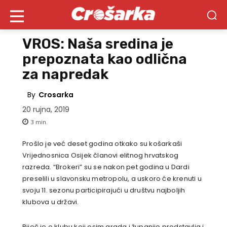
VROS: Naša sredina je
prepoznata kao odlična
za napredak
By
Crosarka
20 rujna, 2019
3
min.
Prošlo je već deset godina otkako su košarkaši
Vrijednosnica Osijek članovi elitnog hrvatskog
razreda. “Brokeri” su se nakon pet godina u Dardi
preselili u slavonsku metropolu, a uskoro će krenuti u
svoju 11. sezonu participirajući u društvu najboljih
klubova u državi.
Riječ je o klubu koji osim grada i županije predstavlja i