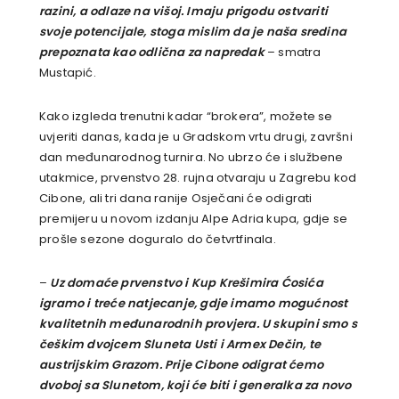
razini, a odlaze na višoj. Imaju prigodu ostvariti
svoje potencijale, stoga mislim da je naša sredina
prepoznata kao odlična za napredak
– smatra
Mustapić.
Kako izgleda trenutni kadar “brokera”, možete se
uvjeriti danas, kada je u Gradskom vrtu drugi, završni
dan međunarodnog turnira. No ubrzo će i službene
utakmice, prvenstvo 28. rujna otvaraju u Zagrebu kod
Cibone, ali tri dana ranije Osječani će odigrati
premijeru u novom izdanju Alpe Adria kupa, gdje se
prošle sezone doguralo do četvrtfinala.
–
Uz domaće prvenstvo i Kup Krešimira Ćosića
igramo i treće natjecanje, gdje imamo mogućnost
kvalitetnih međunarodnih provjera. U skupini smo s
češkim dvojcem Sluneta Usti i Armex Dečin, te
austrijskim Grazom. Prije Cibone odigrat ćemo
dvoboj sa Slunetom, koji će biti i generalka za novo