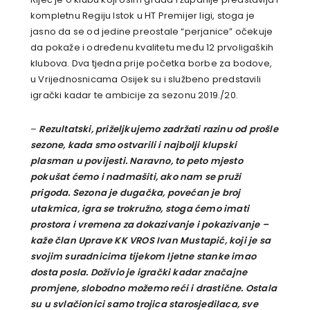
kompletnu Regiju Istok u HT Premijer ligi, stoga je
jasno da se od jedine preostale “perjanice” očekuje
da pokaže i određenu kvalitetu među 12 prvoligaških
klubova. Dva tjedna prije početka borbe za bodove,
u Vrijednosnicama Osijek su i službeno predstavili
igrački kadar te ambicije za sezonu 2019./20.
–
Rezultatski, priželjkujemo zadržati razinu od prošle
sezone, kada smo ostvarili i najbolji klupski
plasman u povijesti. Naravno, to peto mjesto
pokušat ćemo i nadmašiti, ako nam se pruži
prigoda. Sezona je dugačka, povećan je broj
utakmica, igra se trokružno, stoga ćemo imati
prostora i vremena za dokazivanje i pokazivanje –
kaže član Uprave KK VROS Ivan Mustapić, koji je sa
svojim suradnicima tijekom ljetne stanke imao
dosta posla. Doživio je igrački kadar značajne
promjene, slobodno možemo reći i drastične. Ostala
su u svlačionici samo trojica starosjedilaca, sve