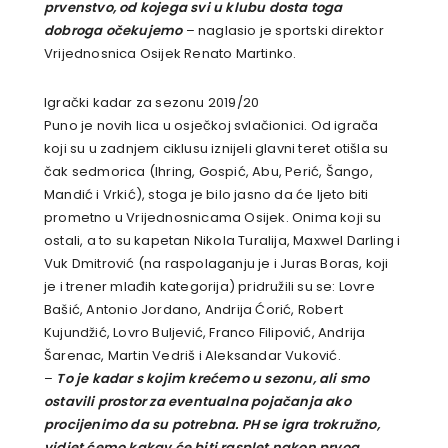
prvenstvo, od kojega svi u klubu dosta toga
dobroga očekujemo
– naglasio je sportski direktor
Vrijednosnica Osijek Renato Martinko.
Igrački kadar za sezonu 2019/20
Puno je novih lica u osječkoj svlačionici. Od igrača
koji su u zadnjem ciklusu iznijeli glavni teret otišla su
čak sedmorica (Ihring, Gospić, Abu, Perić, Šango,
Mandić i Vrkić), stoga je bilo jasno da će ljeto biti
prometno u Vrijednosnicama Osijek. Onima koji su
ostali, a to su kapetan Nikola Turalija, Maxwel Darling i
Vuk Dmitrović (na raspolaganju je i Juras Boras, koji
je i trener mlađih kategorija) pridružili su se: Lovre
Bašić, Antonio Jordano, Andrija Ćorić, Robert
Kujundžić, Lovro Buljević, Franco Filipović, Andrija
Šarenac, Martin Vedriš i Aleksandar Vuković.
–
To je kadar s kojim krećemo u sezonu, ali smo
ostavili prostor za eventualna pojačanja ako
procijenimo da su potrebna. PH se igra trokružno,
vidjet ćemo kakav će biti rasplet nakon prvog