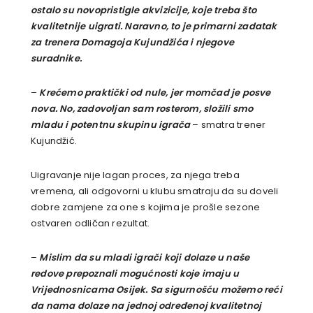
ostalo su novopristigle akvizicije, koje treba što
kvalitetnije uigrati. Naravno, to je primarni zadatak
za trenera Domagoja Kujundžića i njegove
suradnike.
–
Krećemo praktički od nule, jer momčad je posve
nova. No, zadovoljan sam rosterom, složili smo
mladu i potentnu skupinu igrača
– smatra trener
Kujundžić.
Uigravanje nije lagan proces, za njega treba
vremena, ali odgovorni u klubu smatraju da su doveli
dobre zamjene za one s kojima je prošle sezone
ostvaren odličan rezultat.
–
Mislim da su mladi igrači koji dolaze u naše
redove prepoznali mogućnosti koje imaju u
Vrijednosnicama Osijek. Sa sigurnošću možemo reći
da nama dolaze na jednoj određenoj kvalitetnoj