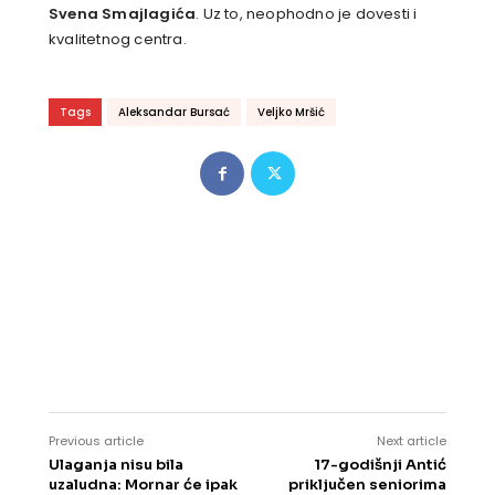
Svena Smajlagića
. Uz to, neophodno je dovesti i
kvalitetnog centra.
Tags
Aleksandar Bursać
Veljko Mršić
Previous article
Next article
Ulaganja nisu bila
17-godišnji Antić
uzaludna: Mornar će ipak
priključen seniorima