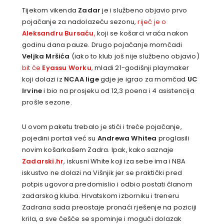
Tijekom vikenda
Zadar
je i službeno objavio prvo
pojačanje za nadolazeću sezonu,
riječ je o
Aleksandru Bursaću
,
koji se košarci vraća nakon
godinu dana pauze. Drugo pojačanje momčadi
Veljka Mršića
(iako to klub još nije službeno objavio)
bit će
Eyassu Worku
,
mladi 21-godišnji playmaker
koji dolazi iz
NCAA lige
gdje je igrao za momčad
UC
Irvine
i bio na prosjeku od 12,3 poena i 4 asistencija
prošle sezone.
U ovom paketu trebalo je stići i treće pojačanje,
pojedini portali već su
Andrewa Whitea
proglasili
novim košarkašem Zadra. Ipak, kako saznaje
Zadarski.hr
, iskusni White koji iza sebe ima i NBA
iskustvo ne dolazi na Višnjik jer se praktički pred
potpis ugovora predomislio i odbio postati članom
zadarskog kluba. Hrvatskom izborniku i treneru
Zadrana sada preostaje pronaći rješenje na poziciji
krila, a sve češće se spominje i mogući dolazak