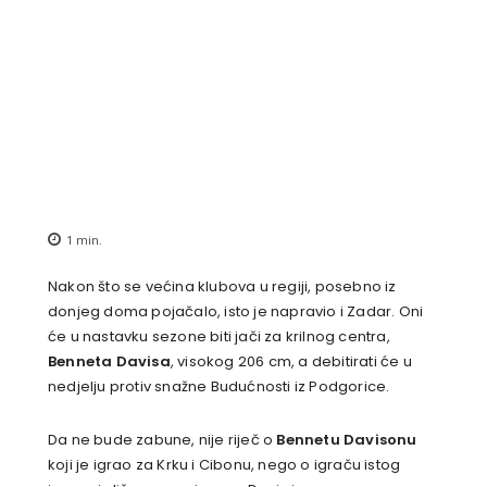
1
min.
Nakon što se većina klubova u regiji, posebno iz
donjeg doma pojačalo, isto je napravio i Zadar. Oni
će u nastavku sezone biti jači za krilnog centra,
Benneta Davisa
, visokog 206 cm, a debitirati će u
nedjelju protiv snažne Budućnosti iz Podgorice.
Da ne bude zabune, nije riječ o
Bennetu Davisonu
koji je igrao za Krku i Cibonu, nego o igraču istog