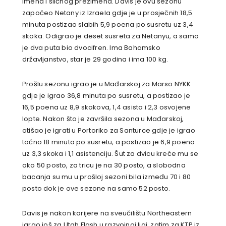
imena i sličnog prezimena. Davis je ovu sezonu
započeo Netany iz Izraela gdje je u prosječnih 18,5
minuta postizao slabih 5,9 poena po susretu uz 3,4
skoka. Odigrao je deset susreta za Netanyu, a samo
je dva puta bio dvocifren. Ima Bahamsko
državljanstvo, star je 29 godina i ima 100 kg.
Prošlu sezonu igrao je u Mađarskoj za Marso NYKK
gdje je igrao 36,8 minuta po susretu, a postizao je
16,5 poena uz 8,9 skokova, 1,4 asista i 2,3 osvojene
lopte. Nakon što je završila sezona u Mađarskoj,
otišao je igrati u Portoriko za Santurce gdje je igrao
točno 18 minuta po susretu, a postizao je 6,9 poena
uz 3,3 skoka i 1,1 asistenciju. Šut za dvicu kreće mu se
oko 50 posto, za tricu je na 30 posto, a slobodna
bacanja su mu u prošloj sezoni bila između 70 i 80
posto dok je ove sezone na samo 52 posto.
Davis je nakon karijere na sveučilištu Northeastern
igrao još za Utah Flash u razvojnoj ligi, zatim za KTP iz