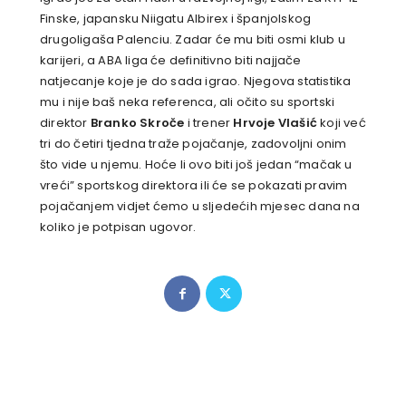
Finske, japansku Niigatu Albirex i španjolskog
drugoligaša Palenciu. Zadar će mu biti osmi klub u
karijeri, a ABA liga će definitivno biti najjače
natjecanje koje je do sada igrao. Njegova statistika
mu i nije baš neka referenca, ali očito su sportski
direktor
Branko Skroče
i trener
Hrvoje Vlašić
koji već
tri do četiri tjedna traže pojačanje, zadovoljni onim
što vide u njemu. Hoće li ovo biti još jedan “mačak u
vreći” sportskog direktora ili će se pokazati pravim
pojačanjem vidjet ćemo u sljedećih mjesec dana na
koliko je potpisan ugovor.