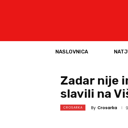
NASLOVNICA
NATJ
Zadar nije 
slavili na V
By
Crosarka
CROSARKA
9