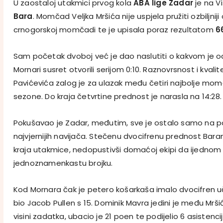
U zaostaloj utakmici prvog kola
ABA lige
Zadar
je na V
Bara
. Momčad Veljka Mršića nije uspjela pružiti ozbiljniji
crnogorskoj momčadi te je upisala poraz rezultatom
6
Sam početak dvoboj već je dao naslutiti o kakvom je od
Mornari susret otvorili serijom 0:10. Raznovrsnost i kvali
Pavićevića zalog je za ulazak među četiri najbolje momča
sezone. Do kraja četvrtine prednost je narasla na 14:28.
Pokušavao je Zadar, međutim, sve je ostalo samo na 
najvjernijih navijača. Stečenu dvocifrenu prednost Baran
kraja utakmice, nedopustivši domaćoj ekipi da ijednom
jednoznamenkastu brojku.
Kod Mornara čak je petero košarkaša imalo dvocifren uči
bio Jacob Pullen s 15. Dominik Mavra jedini je među Mr
visini zadatka, ubacio je 21 poen te podijelio 6 asistencij