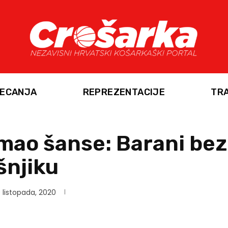
ECANJA
REPREZENTACIJE
TR
imao šanse: Barani be
išnjiku
 listopada, 2020