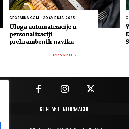
CROSARKA.COM
-
20 SVIBNJA, 2025
C
Uloga automatizacije u
W
personalizaciji
D
prehrambenih navika
S
LOAD MORE
.
KONTAKT INFORMACIJE
.
IMPRESSUM
MARKETING
REZULTATI