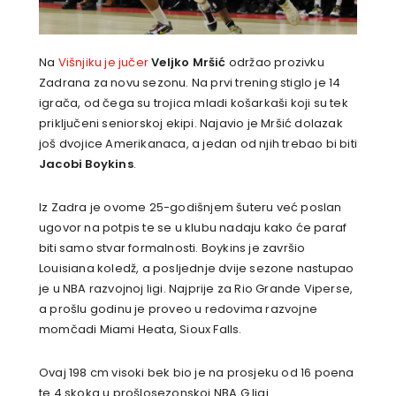
Na
Višnjiku je jučer
Veljko Mršić
održao prozivku
Zadrana za novu sezonu. Na prvi trening stiglo je 14
igrača, od čega su trojica mladi košarkaši koji su tek
priključeni seniorskoj ekipi. Najavio je Mršić dolazak
još dvojice Amerikanaca, a jedan od njih trebao bi biti
Jacobi Boykins
.
Iz Zadra je ovome 25-godišnjem šuteru već poslan
ugovor na potpis te se u klubu nadaju kako će paraf
biti samo stvar formalnosti. Boykins je završio
Louisiana koledž, a posljednje dvije sezone nastupao
je u NBA razvojnoj ligi. Najprije za Rio Grande Viperse,
a prošlu godinu je proveo u redovima razvojne
momčadi Miami Heata, Sioux Falls.
Ovaj 198 cm visoki bek bio je na prosjeku od 16 poena
te 4 skoka u prošlosezonskoj NBA G ligi.