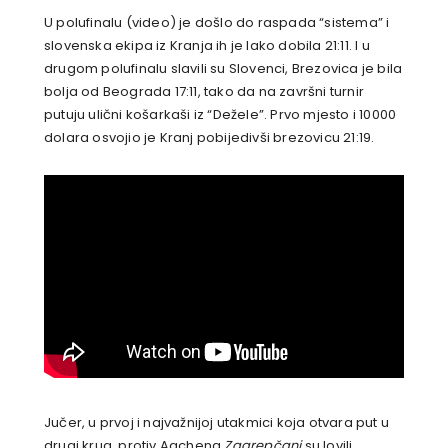
U polufinalu (video) je došlo do raspada “sistema” i
slovenska ekipa iz Kranja ih je lako dobila 21:11. I u
drugom polufinalu slavili su Slovenci, Brezovica je bila
bolja od Beograda 17:11, tako da na završni turnir
putuju ulični košarkaši iz “Dežele”. Prvo mjesto i 10000
dolara osvojio je Kranj pobijedivši brezovicu 21:19.
Jučer, u prvoj i najvažnijoj utakmici koja otvara put u
drugi krug, protiv Aachena
Zagrepčani
su lovili