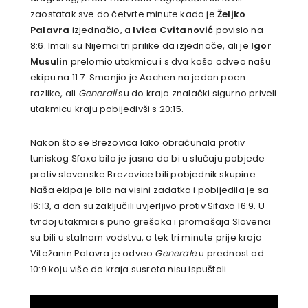
zaostatak sve do četvrte minute kada je
Željko
Palavra
izjednačio, a
Ivica Cvitanović
povisio na
8:6. Imali su Nijemci tri prilike da izjednače, ali je
Igor
Musulin
prelomio utakmicu i s dva koša odveo našu
ekipu na 11:7. Smanjio je Aachen na jedan poen
razlike, ali
Generali
su do kraja znalački sigurno priveli
utakmicu kraju pobijedivši s 20:15.
Nakon što se Brezovica lako obračunala protiv
tuniskog Sfaxa bilo je jasno da bi u slučaju pobjede
protiv slovenske Brezovice bili pobjednik skupine.
Naša ekipa je bila na visini zadatka i pobijedila je sa
16:13, a dan su zaključili uvjerljivo protiv Sifaxa 16:9. U
tvrdoj utakmici s puno grešaka i promašaja Slovenci
su bili u stalnom vodstvu, a tek tri minute prije kraja
Vitežanin Palavra je odveo
Generale
u prednost od
10:9 koju više do kraja susreta nisu ispuštali.