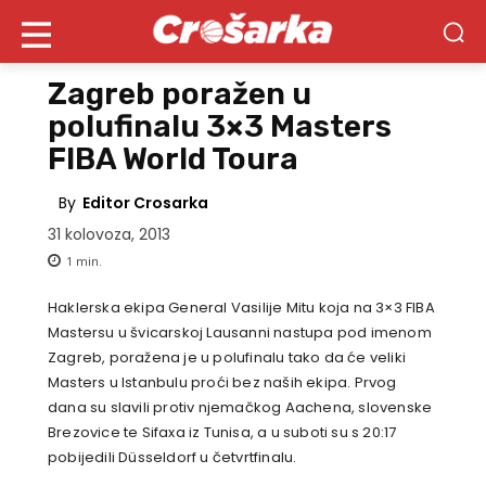
Zagreb poražen u
polufinalu 3×3 Masters
FIBA World Toura
By
Editor Crosarka
31 kolovoza, 2013
1
min.
Haklerska ekipa General Vasilije Mitu koja na 3×3 FIBA
Mastersu u švicarskoj Lausanni nastupa pod imenom
Zagreb, poražena je u polufinalu tako da će veliki
Masters u Istanbulu proći bez naših ekipa. Prvog
dana su slavili protiv njemačkog Aachena, slovenske
Brezovice te Sifaxa iz Tunisa, a u suboti su s 20:17
pobijedili Düsseldorf u četvrtfinalu.