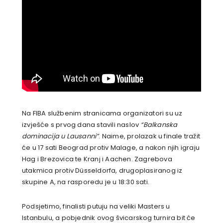
Na FIBA službenim stranicama organizatori su uz
izvješće s prvog dana stavili naslov
“Balkanska
dominacija u Lausanni”
. Naime, prolazak u finale tražit
će u 17 sati Beograd protiv Malage, a nakon njih igraju
Hag i Brezovica te Kranj i Aachen. Zagrebova
utakmica protiv Düsseldorfa, drugoplasiranog iz
skupine A, na rasporedu je u 18:30 sati.
Podsjetimo, finalisti putuju na veliki Masters u
Istanbulu, a pobjednik ovog švicarskog turnira bit će