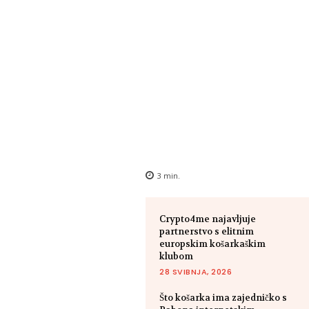
3
min.
Crypto4me najavljuje
partnerstvo s elitnim
europskim košarkaškim
klubom
28 SVIBNJA, 2026
Što košarka ima zajedničko s