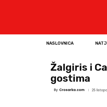
NASLOVNICA
NATJ
Žalgiris i C
gostima
By
Crosarka.com
25 listop