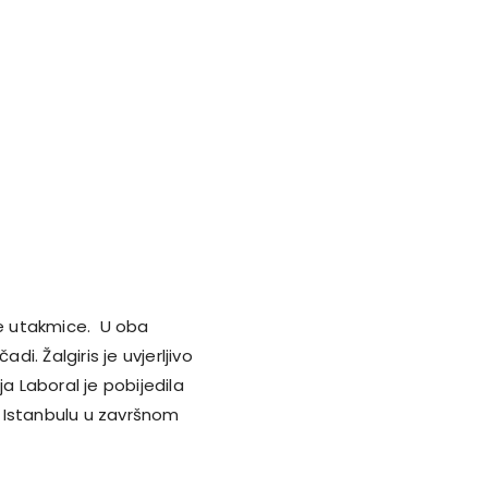
je utakmice. U oba
. Žalgiris je uvjerljivo
a Laboral je pobijedila
 Istanbulu u završnom