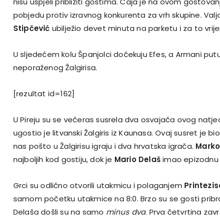
nisu uspjeli približiti gostima. Caja je na ovom gostovanj
pobjedu protiv izravnog konkurenta za vrh skupine. Val
Stipčević
ubilježio devet minuta na parketu i za to vri
U sljedećem kolu Španjolci dočekuju Efes, a Armani putuj
neporaženog Žalgirisa.
[rezultat id=162]
U Pireju su se večeras susrela dva osvajača ovog natje
ugostio je litvanski Žalgiris iz Kaunasa. Ovaj susret je b
nas pošto u Žalgirisu igraju i dva hrvatska igrača.
Marko
najboljih kod gostiju, dok je
Mario Delaš
imao epizodnu 
Grci su odlično otvorili utakmicu i polaganjem
Printezi
samom početku utakmice na 8:0. Brzo su se gosti pribra
Delaša došli su na samo
minus dva
. Prva četvrtina završ