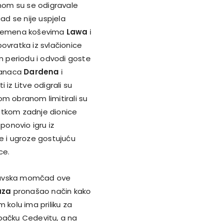
vnom su se odigravale
d se nije uspjela
luvremena koševima
Lawa
i
povratka iz svlačionice
om periodu i odvodi goste
ikanaca
Dardena
i
 iz Litve odigrali su
om obranom limitirali su
etkom zadnje dionice
e ponovio igru iz
e i ugroze gostujuću
ce.
itavska momčad ove
aza
pronašao način kako
 kolu ima priliku za
ebačku Cedevitu, a na