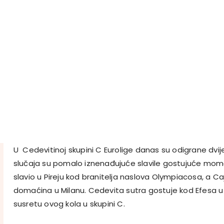
U Cedevitinoj skupini C Eurolige danas su odigrane dvi
slučaja su pomalo iznenađujuće slavile gostujuće momčadi
slavio u Pireju kod branitelja naslova Olympiacosa, a Caj
domaćina u Milanu. Cedevita sutra gostuje kod Efesa u
susretu ovog kola u skupini C.