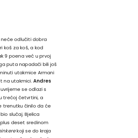
neće odlučiti dobra
ri koš za koš, a kod
čak 9 poena već u prvoj
oga puta napadači bili još
minuti utakmice Armani
st na utakmici.
Andres
uvrijeme se odlazi s
trećoj četvrtini, a
e trenutku činilo da će
bio slučaj. Bjelica
plus deset sredinom
inkere
koji se do kraja