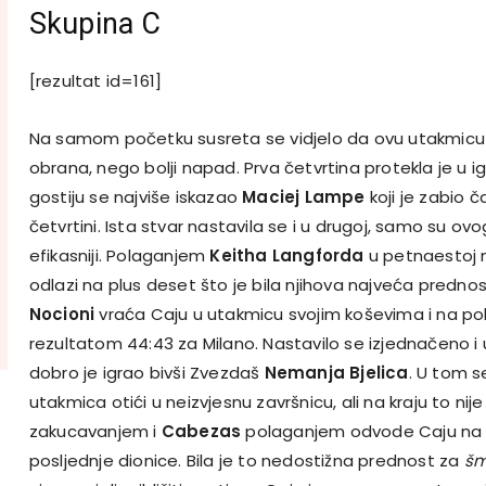
Skupina C
[rezultat id=161]
Na samom početku susreta se vidjelo da ovu utakmicu 
obrana, nego bolji napad. Prva četvrtina protekla je u ig
gostiju se najviše iskazao
Maciej Lampe
koji je zabio 
četvrtini. Ista stvar nastavila se i u drugoj, samo su ov
efikasniji. Polaganjem
Keitha Langforda
u petnaestoj 
odlazi na plus deset što je bila njihova najveća predno
Nocioni
vraća Caju u utakmicu svojim koševima i na pol
rezultatom 44:43 za Milano. Nastavilo se izjednačeno i u 
dobro je igrao bivši Zvezdaš
Nemanja Bjelica
. U tom s
utakmica otići u neizvjesnu završnicu, ali na kraju to nije 
zakucavanjem i
Cabezas
polaganjem odvode Caju na 
posljednje dionice. Bila je to nedostižna prednost za
šm