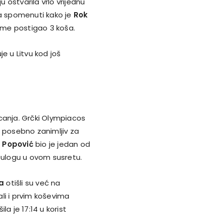
u ostvarila vrlo vrijednu
ja spomenuti kako je
Rok
jeme postigao 3 koša.
e u Litvu kod još
canja. Grčki Olympiacos
io posebno zanimljiv za
 Popović
bio je jedan od
ulogu u ovom susretu.
sa
otišli su već na
li i prvim koševima
ila je 17:14 u korist