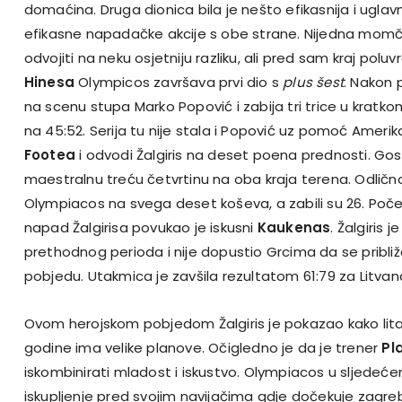
domaćina. Druga dionica bila je nešto efikasnija i ugla
efikasne napadačke akcije s obe strane. Nijedna momča
odvojiti na neku osjetniju razliku, ali pred sam kraj po
Hinesa
Olympicos završava prvi dio s
plus šest
. Nakon 
na scenu stupa Marko Popović i zabija tri trice u kratk
na 45:52. Serija tu nije stala i Popović uz pomoć Amer
Footea
i odvodi Žalgiris na deset poena prednosti. Gosti
maestralnu treću četvrtinu na oba kraja terena. Odličn
Olympiacos na svega deset koševa, a zabili su 26. Poč
napad Žalgirisa povukao je iskusni
Kaukenas
. Žalgiris j
prethodnog perioda i nije dopustio Grcima da se približ
pobjedu. Utakmica je zavšila rezultatom 61:79 za Litvan
Ovom herojskom pobjedom Žalgiris je pokazao kako l
godine ima velike planove. Očigledno je da je trener
Pl
iskombinirati mladost i iskustvo. Olympiacos u sljedećem
iskupljenje pred svojim navijačima gdje dočekuje zagr