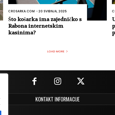
CROSARKA.COM
-
20 SVIBNJA, 2025
C
Što košarka ima zajedničko s
U
Rabona internetskim
p
kasinima?
p
LOAD MORE
.
KONTAKT INFORMACIJE
.