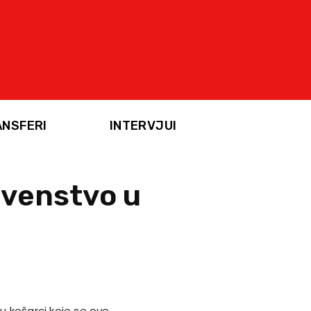
ANSFERI
INTERVJUI
rvenstvo u
u košarci koje se ove