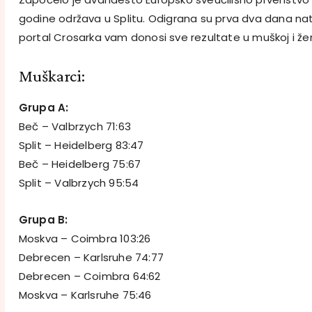
godine održava u Splitu. Odigrana su prva dva dana n
portal Crosarka vam donosi sve rezultate u muškoj i žen
Muškarci:
Grupa A:
Beč – Valbrzych 71:63
Split – Heidelberg 83:47
Beč – Heidelberg 75:67
Split – Valbrzych 95:54
Grupa B:
Moskva – Coimbra 103:26
Debrecen – Karlsruhe 74:77
Debrecen – Coimbra 64:62
Moskva – Karlsruhe 75:46