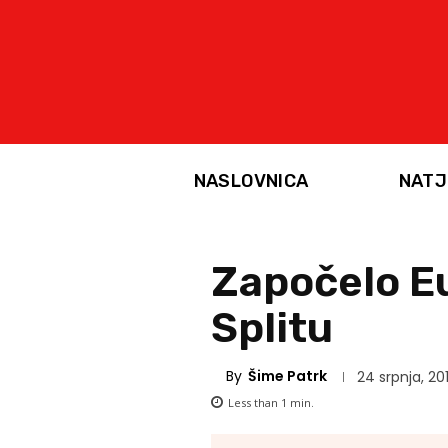
NASLOVNICA
NATJ
Započelo E
Splitu
By
Šime Patrk
24 srpnja, 20
Less than 1
min.