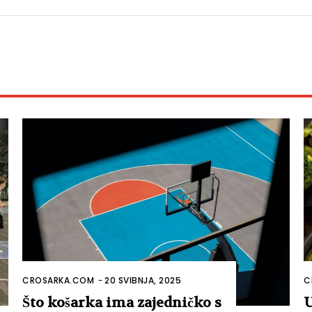
CROSARKA.COM
-
20 SVIBNJA, 2025
C
Što košarka ima zajedničko s
U