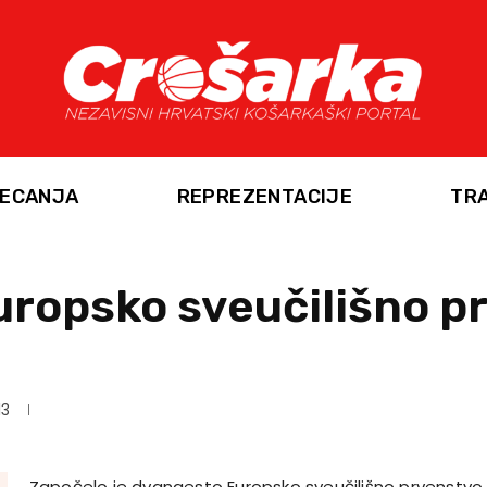
ECANJA
REPREZENTACIJE
TR
uropsko sveučilišno p
13
Započelo je dvanaesto Europsko sveučilišno prvenstvo 