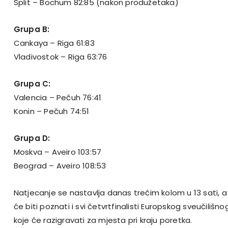
Split – Bochum 82:85 (nakon produžetaka)
Grupa B:
Cankaya – Riga 61:83
Vladivostok – Riga 63:76
Grupa C:
Valencia – Pečuh 76:41
Konin – Pečuh 74:51
Grupa D:
Moskva – Aveiro 103:57
Beograd – Aveiro 108:53
Natjecanje se nastavlja danas trećim kolom u 13 sati,
će biti poznati i svi četvrtfinalisti Europskog sveučilišn
koje će razigravati za mjesta pri kraju poretka.