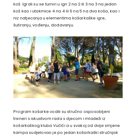
koš. Igrali su se turniri u igri 2 na 2 ili 3 na 3 na jedan
koš kao i utakmice 4 na 4 ili 5 na 5 na dva koša, kao i
niz natjecanja u elementima košarkaške igre,
šutiranju, vođenju, dodavanju.
Program košarke vodili su stručno osposobljeni
treneri s iskustvom rada s djecom i mladeži iz
košarkaškog kluba Vučići a u svakoj od dvije smjene
kampa sudjelovao je po jedan košarkaški stručnjak