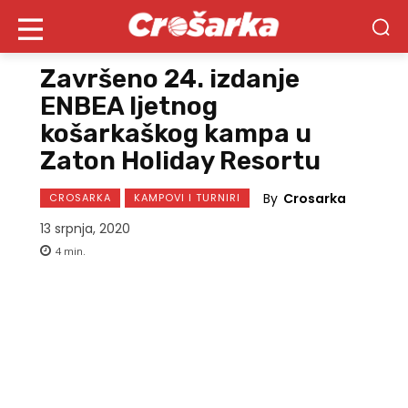
Završeno 24. izdanje
ENBEA ljetnog
košarkaškog kampa u
Zaton Holiday Resortu
By
Crosarka
CROSARKA
KAMPOVI I TURNIRI
13 srpnja, 2020
4
min.