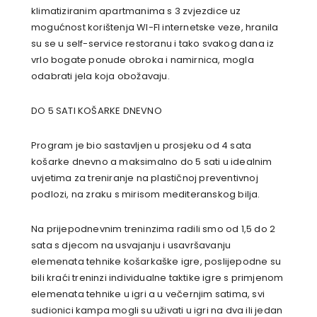
klimatiziranim apartmanima s 3 zvjezdice uz
mogućnost korištenja WI-FI internetske veze, hranila
su se u self-service restoranu i tako svakog dana iz
vrlo bogate ponude obroka i namirnica, mogla
odabrati jela koja obožavaju.
DO 5 SATI KOŠARKE DNEVNO
Program je bio sastavljen u prosjeku od 4 sata
košarke dnevno a maksimalno do 5 sati u idealnim
uvjetima za treniranje na plastičnoj preventivnoj
podlozi, na zraku s mirisom mediteranskog bilja.
Na prijepodnevnim treninzima radili smo od 1,5 do 2
sata s djecom na usvajanju i usavršavanju
elemenata tehnike košarkaške igre, poslijepodne su
bili kraći treninzi individualne taktike igre s primjenom
elemenata tehnike u igri a u večernjim satima, svi
sudionici kampa mogli su uživati u igri na dva ili jedan