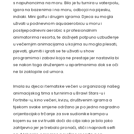
s napuhancima na moru. Bilo je tu turnira u vaterpolu,
igara na bazenima i na moru, odbojci na pijesku,
indiaki. Mini golfu i drugim igrama. Djeca su mogla
uživati u podnevnom aquaaerobicu u moru i
poslijepodnevni aerobic s profesionalnim
animatorima resorta, te doživjeti potpuno uzbuđenje
u večernjim animacijama u kojima su mogla plesati,
pjevati, glumiti i igrati se te uživati u show
programima i zabavi koja ne prestaje jer nastavila bi
se nakon toga druženjem u apartmanima dok se oči
ne bi zaklopile od umora.
Imala su djeca i tematske večeri u organizaciji našeg
animacijskog tima s turnirima u Brawl Stars-u i
Fortnite-u, kino večeri, kvizu, društvenim igrama a
tijekom svake smjene održano je po jedno nagradno
orijentacijsko trčanje za sve sudionike kampa u
kojem su se svi trudili doći do cilja iako je bilo jako
zahtjevno jer je trebalo pronaći, stići i napraviti selfi