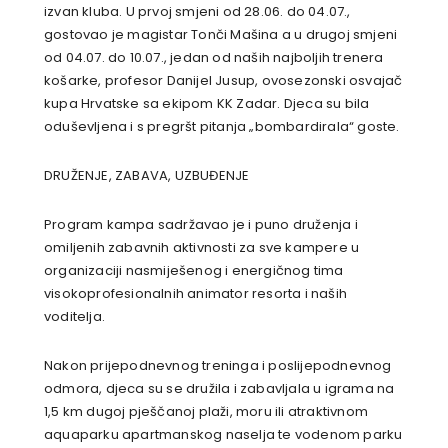
izvan kluba. U prvoj smjeni od 28.06. do 04.07.,
gostovao je magistar Tonči Mašina a u drugoj smjeni
od 04.07. do 10.07., jedan od naših najboljih trenera
košarke, profesor Danijel Jusup, ovosezonski osvajač
kupa Hrvatske sa ekipom KK Zadar. Djeca su bila
oduševljena i s pregršt pitanja „bombardirala“ goste.
DRUŽENJE, ZABAVA, UZBUĐENJE
Program kampa sadržavao je i puno druženja i
omiljenih zabavnih aktivnosti za sve kampere u
organizaciji nasmiješenog i energičnog tima
visokoprofesionalnih animator resorta i naših
voditelja.
Nakon prijepodnevnog treninga i poslijepodnevnog
odmora, djeca su se družila i zabavljala u igrama na
1,5 km dugoj pješčanoj plaži, moru ili atraktivnom
aquaparku apartmanskog naselja te vodenom parku