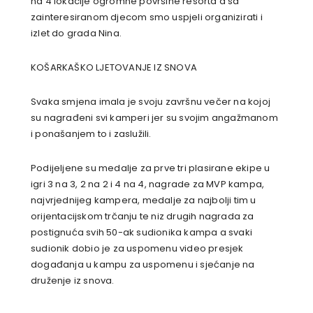
na 4 lokacije ogromne površine resorta a sa
zainteresiranom djecom smo uspjeli organizirati i
izlet do grada Nina.
KOŠARKAŠKO LJETOVANJE IZ SNOVA
Svaka smjena imala je svoju završnu večer na kojoj
su nagrađeni svi kamperi jer su svojim angažmanom
i ponašanjem to i zaslužili.
Podijeljene su medalje za prve tri plasirane ekipe u
igri 3 na 3, 2 na 2 i 4 na 4, nagrade za MVP kampa,
najvrjednijeg kampera, medalje za najbolji tim u
orijentacijskom trčanju te niz drugih nagrada za
postignuća svih 50-ak sudionika kampa a svaki
sudionik dobio je za uspomenu video presjek
događanja u kampu za uspomenu i sjećanje na
druženje iz snova.