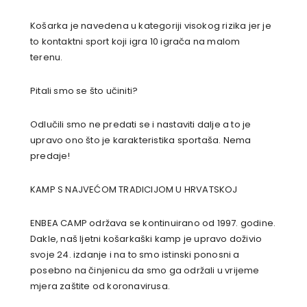
Košarka je navedena u kategoriji visokog rizika jer je
to kontaktni sport koji igra 10 igrača na malom
terenu.
Pitali smo se što učiniti?
Odlučili smo ne predati se i nastaviti dalje a to je
upravo ono što je karakteristika sportaša. Nema
predaje!
KAMP S NAJVEĆOM TRADICIJOM U HRVATSKOJ
ENBEA CAMP održava se kontinuirano od 1997. godine.
Dakle, naš ljetni košarkaški kamp je upravo doživio
svoje 24. izdanje i na to smo istinski ponosni a
posebno na činjenicu da smo ga održali u vrijeme
mjera zaštite od koronavirusa.