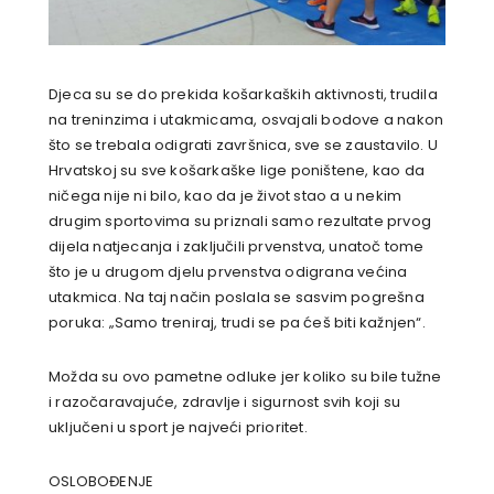
Djeca su se do prekida košarkaških aktivnosti, trudila
na treninzima i utakmicama, osvajali bodove a nakon
što se trebala odigrati završnica, sve se zaustavilo. U
Hrvatskoj su sve košarkaške lige poništene, kao da
ničega nije ni bilo, kao da je život stao a u nekim
drugim sportovima su priznali samo rezultate prvog
dijela natjecanja i zaključili prvenstva, unatoč tome
što je u drugom djelu prvenstva odigrana većina
utakmica. Na taj način poslala se sasvim pogrešna
poruka: „Samo treniraj, trudi se pa ćeš biti kažnjen“.
Možda su ovo pametne odluke jer koliko su bile tužne
i razočaravajuće, zdravlje i sigurnost svih koji su
uključeni u sport je najveći prioritet.
OSLOBOĐENJE