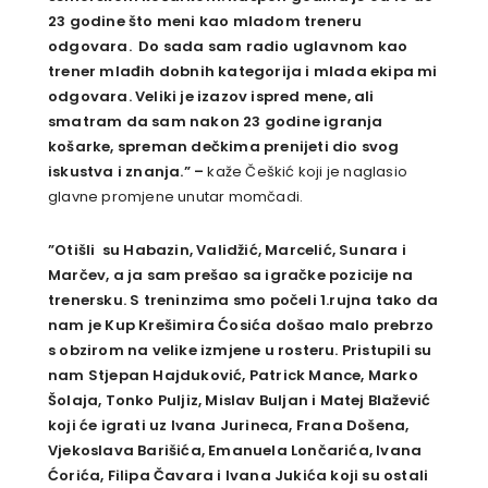
23 godine što meni kao mladom treneru
odgovara. Do sada sam radio uglavnom kao
trener mlađih dobnih kategorija i mlada ekipa mi
odgovara. Veliki je izazov ispred mene, ali
smatram da sam nakon 23 godine igranja
košarke, spreman dečkima prenijeti dio svog
iskustva i znanja.” –
kaže Češkić koji je naglasio
glavne promjene unutar momčadi.
”Otišli su Habazin, Validžić, Marcelić, Sunara i
Marčev, a ja sam prešao sa igračke pozicije na
trenersku. S treninzima smo počeli 1.rujna tako da
nam je Kup Krešimira Ćosića došao malo prebrzo
s obzirom na velike izmjene u rosteru. Pristupili su
nam Stjepan Hajduković, Patrick Mance, Marko
Šolaja, Tonko Puljiz, Mislav Buljan i Matej Blažević
koji će igrati uz Ivana Jurineca, Frana Došena,
Vjekoslava Barišića, Emanuela Lončarića, Ivana
Ćorića, Filipa Čavara i Ivana Jukića koji su ostali