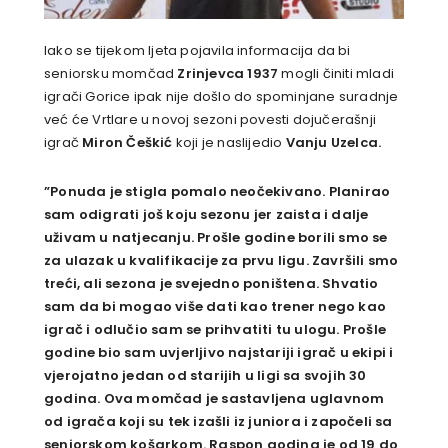
Iako se tijekom ljeta pojavila informacija da bi
seniorsku momčad
Zrinjevca 1937
mogli činiti mladi
igrači Gorice ipak nije došlo do spominjane suradnje
već će Vrtlare u novoj sezoni povesti dojučerašnji
igrač
Miron Češkić
koji je naslijedio
Vanju Uzelca.
”Ponuda je stigla pomalo neočekivano. Planirao
sam odigrati još koju sezonu jer zaista i dalje
uživam u natjecanju. Prošle godine borili smo se
za ulazak u kvalifikacije za prvu ligu. Završili smo
treći, ali sezona je svejedno poništena. Shvatio
sam da bi mogao više dati kao trener nego kao
igrač i odlučio sam se prihvatiti tu ulogu. Prošle
godine bio sam uvjerljivo najstariji igrač u ekipi i
vjerojatno jedan od starijih u ligi sa svojih 30
godina. Ova momčad je sastavljena uglavnom
od igrača koji su tek izašli iz juniora i započeli sa
seniorskom košarkom. Raspon godina je od 19 do