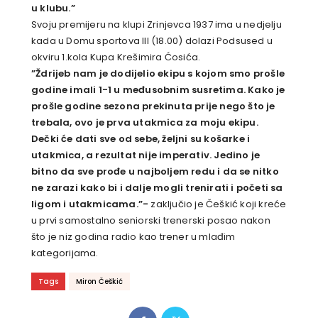
u klubu.”
Svoju premijeru na klupi Zrinjevca 1937 ima u nedjelju
kada u Domu sportova III (18.00) dolazi Podsused u
okviru 1.kola Kupa Krešimira Ćosića.
”Ždrijeb nam je dodijelio ekipu s kojom smo prošle
godine imali 1-1 u međusobnim susretima. Kako je
prošle godine sezona prekinuta prije nego što je
trebala, ovo je prva utakmica za moju ekipu.
Dečki će dati sve od sebe, željni su košarke i
utakmica, a rezultat nije imperativ. Jedino je
bitno da sve prođe u najboljem redu i da se nitko
ne zarazi kako bi i dalje mogli trenirati i početi sa
ligom i utakmicama.”-
zaključio je Češkić koji kreće
u prvi samostalno seniorski trenerski posao nakon
što je niz godina radio kao trener u mlađim
kategorijama.
Tags
Miron Češkić