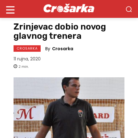
Zrinjevac dobio novog
glavnog trenera
By
Crosarka
CROSARKA
11 rujna, 2020
2
min.