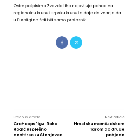
Ovim potpisima Zvezda tiho najavljuje pohod na
regionalnu krunu i srpsku krunu te daje do znanja da
u Euroligi ne želi biti samo prolaznik.
Previous article
Next article
CroHoops liga: Roko
Hrvatska momčadskom
Rogić uspješno
igrom do druge
debitirao za Stenjevec
pobjede