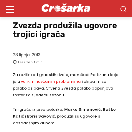
Zvezda produžila ugovore
trojici igrača
28 lipnja, 2013
Less than 1
min.
Za razliku od gradskih rivala, momčadi Partizana koja
je u
velikim novčanim problemima
i ekipa im se
polako osipava, Crvena Zvezda polako popunjava
roster za sljedeću sezonu.
Tri igrača iz prve petorke,
Marko Simonović
,
Raško
Katić
i
Boris Savović
, produžili su ugovore s
dosadašnjim klubom.