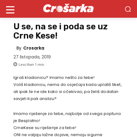
U se, na se i poda se uz
Crne Kese!
By
Crosarka
27 listopada, 2019
Less than 1
min.
Igraš kladionicu? Imamo nešto za tebe!
Voliš kladionicu, nema do osjećaja kada uplatiš tiket,
ali ipak te ne ide kako si očekivao, pa želiš dodatan
savjet ili pak analizu?
Imamo riješenje za tebe, najbolje od svega poptuno
je Besplatno!
CrneKese su riješenje za tebe!
ONI ne valjaju lažne dojave, nemaju sigurne